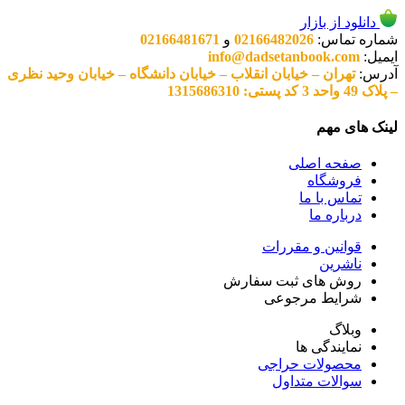
دانلود از بازار
شماره تماس:
02166482026
و
02166481671
ایمیل:
info@dadsetanbook.com
آدرس:
تهران – خیابان انقلاب – خیابان دانشگاه – خیابان وحید نظری
– پلاک 49 واحد 3 کد پستی: 1315686310
لینک های مهم
صفحه اصلی
فروشگاه
تماس با ما
درباره ما
قوانین و مقررات
ناشرین
روش های ثبت سفارش
شرایط مرجوعی
وبلاگ
نمایندگی ها
محصولات حراجی
سوالات متداول