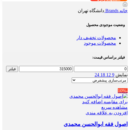
خانه
Brands
دانشگاه تهران
وضعیت موجودی محصول
محصولات تخفیف دار
محصولات موجود
فیلتر براساس قیمت:
حداقل
حداکثر
فیلتر
قیمت
قیمت
نمایش
9
12
18
24
-10%
برای مقایسه اضافه کنید
مشاهده سریع
افزودن به علاقه مندی
اصول فقه ابوالحسن محمدی