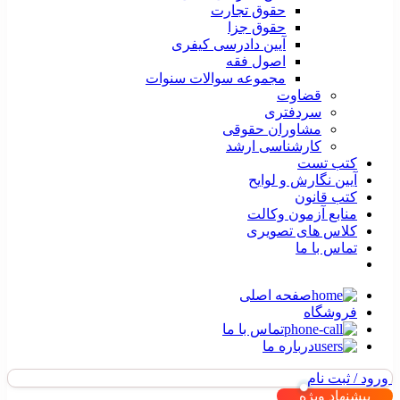
حقوق تجارت
حقوق جزا
آیین دادرسی کیفری
اصول فقه
مجموعه سوالات سنوات
قضاوت
سردفتری
مشاوران حقوقی
کارشناسی ارشد
کتب تست
آیین نگارش و لوایح
کتب قانون
منابع آزمون وکالت
کلاس های تصویری
تماس با ما
صفحه اصلی
فروشگاه
تماس با ما
درباره ما
ورود / ثبت نام
پیشنهاد ویژه