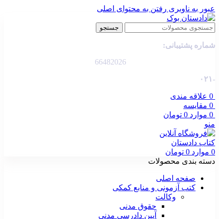
عبور به ناوبری
رفتن به محتوای اصلی
جستجو
شماره پشتیبانی:
66482026
-۰۲۱
0
علاقه مندی
0
مقایسه
0
موارد
0
تومان
منو
0
موارد
0
تومان
دسته بندی محصولات
صفحه اصلی
کتب آزمونی و منابع کمکی
وکالت
حقوق مدنی
آیین دادرسی مدنی