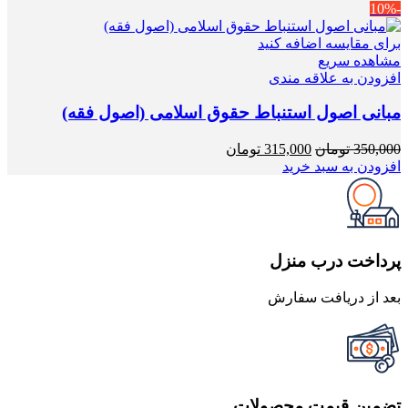
-10%
برای مقایسه اضافه کنید
مشاهده سریع
افزودن به علاقه مندی
مبانی اصول استنباط حقوق اسلامی (اصول فقه)
قیمت
قیمت
350,000
تومان
315,000
تومان
اصلی
فعلی
افزودن به سبد خرید
350,000 تومان
315,000 تومان
بود.
است.
پرداخت درب منزل
بعد از دریافت سفارش
تضمین قیمت محصولات