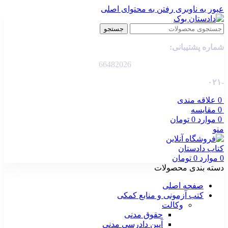
عبور به ناوبری
رفتن به محتوای اصلی
جستجو
شماره پشتیبانی:
66482026
-۰۲۱
0
علاقه مندی
0
مقایسه
0
موارد
0
تومان
منو
0
موارد
0
تومان
دسته بندی محصولات
صفحه اصلی
کتب آزمونی و منابع کمکی
وکالت
حقوق مدنی
آیین دادرسی مدنی