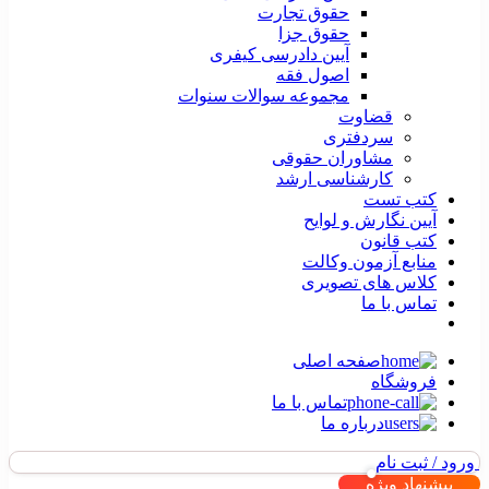
حقوق تجارت
حقوق جزا
آیین دادرسی کیفری
اصول فقه
مجموعه سوالات سنوات
قضاوت
سردفتری
مشاوران حقوقی
کارشناسی ارشد
کتب تست
آیین نگارش و لوایح
کتب قانون
منابع آزمون وکالت
کلاس های تصویری
تماس با ما
صفحه اصلی
فروشگاه
تماس با ما
درباره ما
ورود / ثبت نام
پیشنهاد ویژه