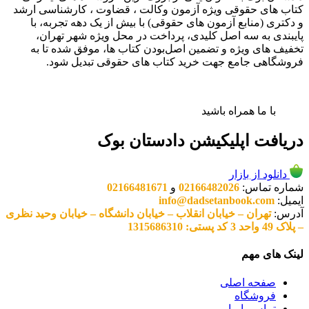
کتاب های حقوقی ویژه آزمون وکالت ، قضاوت ، کارشناسی ارشد
و دکتری (منابع آزمون های حقوقی) با بیش از یک دهه تجربه، با
پایبندی به سه اصل کلیدی، پرداخت در محل ویژه شهر تهران،
تخفیف های ویژه و تضمین اصل‌بودن کتاب ها، موفق شده تا به
فروشگاهی جامع جهت خرید کتاب های حقوقی تبدیل شود.
با ما همراه باشید
دریافت اپلیکیشن دادستان بوک
دانلود از بازار
شماره تماس:
02166482026
و
02166481671
ایمیل:
info@dadsetanbook.com
آدرس:
تهران – خیابان انقلاب – خیابان دانشگاه – خیابان وحید نظری
– پلاک 49 واحد 3 کد پستی: 1315686310
لینک های مهم
صفحه اصلی
فروشگاه
تماس با ما