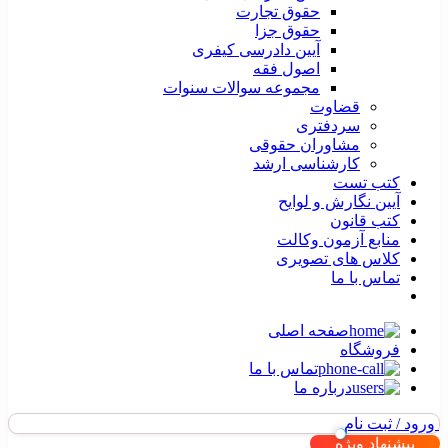
حقوق تجارت
حقوق جزا
آیین دادرسی کیفری
اصول فقه
مجموعه سوالات سنوات
قضاوت
سردفتری
مشاوران حقوقی
کارشناسی ارشد
کتب تست
آیین نگارش و لوایح
کتب قانون
منابع آزمون وکالت
کلاس های تصویری
تماس با ما
صفحه اصلی
فروشگاه
تماس با ما
درباره ما
ورود / ثبت نام
پیشنهاد ویژه