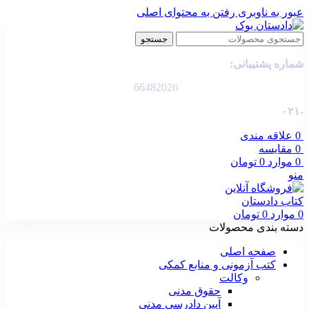
عبور به ناوبری
رفتن به محتوای اصلی
جستجو
شماره پشتیبانی:
66482026
-۰۲۱
0
علاقه مندی
0
مقایسه
0
موارد
0
تومان
منو
0
موارد
0
تومان
دسته بندی محصولات
صفحه اصلی
کتب آزمونی و منابع کمکی
وکالت
حقوق مدنی
آیین دادرسی مدنی