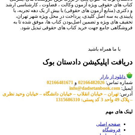
کتاب های حقوقی ویژه آزمون وکالت ، قضاوت ، کارشناسی ارشد
و دکتری (منابع آزمون های حقوقی) با بیش از یک دهه تجربه، با
پایبندی به سه اصل کلیدی، پرداخت در محل ویژه شهر تهران،
تخفیف های ویژه و تضمین اصل‌بودن کتاب ها، موفق شده تا به
فروشگاهی جامع جهت خرید کتاب های حقوقی تبدیل شود.
با ما همراه باشید
دریافت اپلیکیشن دادستان بوک
دانلود از بازار
شماره تماس:
02166482026
و
02166481671
ایمیل:
info@dadsetanbook.com
آدرس:
تهران – خیابان انقلاب – خیابان دانشگاه – خیابان وحید نظری
– پلاک 49 واحد 3 کد پستی: 1315686310
لینک های مهم
صفحه اصلی
فروشگاه