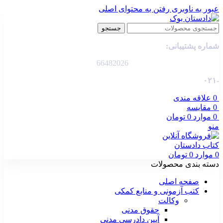
عبور به ناوبری
رفتن به محتوای اصلی
جستجو
شماره پشتیبانی:
66482026
-۰۲۱
0
علاقه مندی
0
مقایسه
0
موارد
0
تومان
منو
0
موارد
0
تومان
دسته بندی محصولات
صفحه اصلی
کتب آزمونی و منابع کمکی
وکالت
حقوق مدنی
آیین دادرسی مدنی