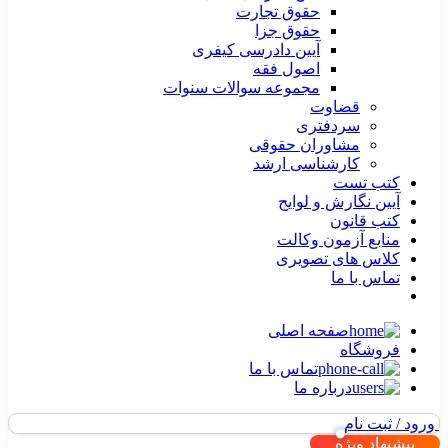
حقوق تجارت
حقوق جزا
آیین دادرسی کیفری
اصول فقه
مجموعه سوالات سنوات
قضاوت
سردفتری
مشاوران حقوقی
کارشناسی ارشد
کتب تست
آیین نگارش و لوایح
کتب قانون
منابع آزمون وکالت
کلاس های تصویری
تماس با ما
صفحه اصلی
فروشگاه
تماس با ما
درباره ما
ورود / ثبت نام
پیشنهاد ویژه