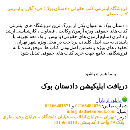
فروشگاه اینترنتی کتب حقوقی دادستان بوک؛
خرید آنلاین و اینترنتی
کتاب حقوقی
دادستان بوک به عنوان یکی از بزرگ ترین فروشگاه های اینترنتی
کتاب های حقوقی ویژه آزمون وکالت ، قضاوت ، کارشناسی ارشد
و دکتری (منابع آزمون های حقوقی) با بیش از یک دهه تجربه، با
پایبندی به سه اصل کلیدی، پرداخت در محل ویژه شهر تهران،
تخفیف های ویژه و تضمین اصل‌بودن کتاب ها، موفق شده تا به
فروشگاهی جامع جهت خرید کتاب های حقوقی تبدیل شود.
با ما همراه باشید
دریافت اپلیکیشن دادستان بوک
دانلود از بازار
شماره تماس:
02166482026
و
02166481671
ایمیل:
info@dadsetanbook.com
آدرس:
تهران – خیابان انقلاب – خیابان دانشگاه – خیابان وحید نظری
– پلاک 49 واحد 3 کد پستی: 1315686310