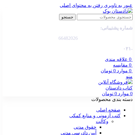
عبور به ناوبری
رفتن به محتوای اصلی
جستجو
شماره پشتیبانی:
66482026
-۰۲۱
0
علاقه مندی
0
مقایسه
0
موارد
0
تومان
منو
0
موارد
0
تومان
دسته بندی محصولات
صفحه اصلی
کتب آزمونی و منابع کمکی
وکالت
حقوق مدنی
آیین دادرسی مدنی