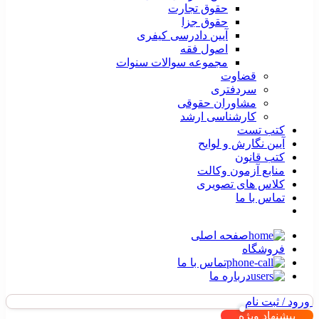
حقوق تجارت
حقوق جزا
آیین دادرسی کیفری
اصول فقه
مجموعه سوالات سنوات
قضاوت
سردفتری
مشاوران حقوقی
کارشناسی ارشد
کتب تست
آیین نگارش و لوایح
کتب قانون
منابع آزمون وکالت
کلاس های تصویری
تماس با ما
صفحه اصلی
فروشگاه
تماس با ما
درباره ما
ورود / ثبت نام
پیشنهاد ویژه