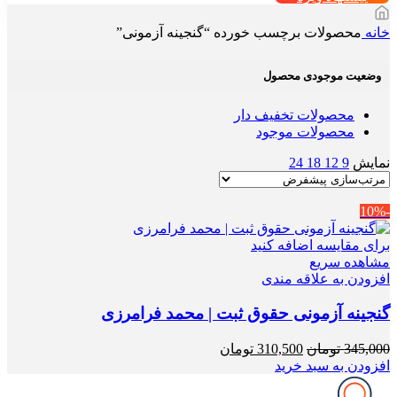
خانه
محصولات برچسب خورده “گنجینه آزمونی”
وضعیت موجودی محصول
محصولات تخفیف دار
محصولات موجود
نمایش
9
12
18
24
-10%
برای مقایسه اضافه کنید
مشاهده سریع
افزودن به علاقه مندی
گنجینه آزمونی حقوق ثبت | محمد فرامرزی
قیمت
قیمت
345,000
تومان
310,500
تومان
اصلی
فعلی
افزودن به سبد خرید
345,000 تومان
310,500 تومان