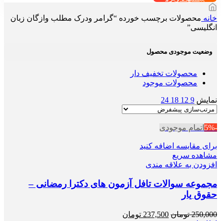
خانه
محصولات برچسب خورده “گرامر ودرک مطلب وازگان زبان
انگلیسی”
وضعیت موجودی محصول
محصولات تخفیف دار
محصولات موجود
نمایش
9
12
18
24
-5%
اتمام موجودی
برای مقایسه اضافه کنید
مشاهده سریع
افزودن به علاقه مندی
مجموعه سوالات تافل آزمون های دکترا رمضانی –
حقوق یار
قیمت
قیمت
250,000
تومان
237,500
تومان