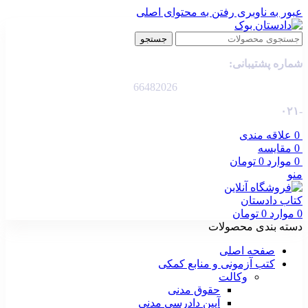
عبور به ناوبری
رفتن به محتوای اصلی
جستجو
شماره پشتیبانی:
66482026
-۰۲۱
0
علاقه مندی
0
مقایسه
0
موارد
0
تومان
منو
0
موارد
0
تومان
دسته بندی محصولات
صفحه اصلی
کتب آزمونی و منابع کمکی
وکالت
حقوق مدنی
آیین دادرسی مدنی