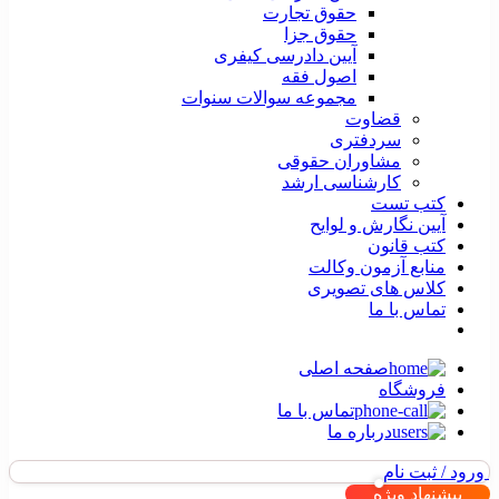
حقوق تجارت
حقوق جزا
آیین دادرسی کیفری
اصول فقه
مجموعه سوالات سنوات
قضاوت
سردفتری
مشاوران حقوقی
کارشناسی ارشد
کتب تست
آیین نگارش و لوایح
کتب قانون
منابع آزمون وکالت
کلاس های تصویری
تماس با ما
صفحه اصلی
فروشگاه
تماس با ما
درباره ما
ورود / ثبت نام
پیشنهاد ویژه