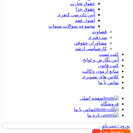
حقوق تجارت
حقوق جزا
آیین دادرسی کیفری
اصول فقه
مجموعه سوالات سنوات
قضاوت
سردفتری
مشاوران حقوقی
کارشناسی ارشد
کتب تست
آیین نگارش و لوایح
کتب قانون
منابع آزمون وکالت
کلاس های تصویری
تماس با ما
صفحه اصلی
فروشگاه
تماس با ما
درباره ما
ورود / ثبت نام
پیشنهاد ویژه