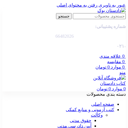
عبور به ناوبری
رفتن به محتوای اصلی
جستجو
شماره پشتیبانی:
66482026
-۰۲۱
0
علاقه مندی
0
مقایسه
0
موارد
0
تومان
منو
0
موارد
0
تومان
دسته بندی محصولات
صفحه اصلی
کتب آزمونی و منابع کمکی
وکالت
حقوق مدنی
آیین دادرسی مدنی