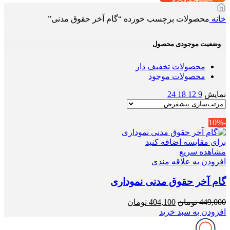
خانه
محصولات برچسب خورده “گام آخر حقوق مدنی”
وضعیت موجودی محصول
محصولات تخفیف دار
محصولات موجود
نمایش
9
12
18
24
-10%
برای مقایسه اضافه کنید
مشاهده سریع
افزودن به علاقه مندی
گام آخر حقوق مدنی نموداری
قیمت
قیمت
449,000
تومان
404,100
تومان
اصلی
فعلی
افزودن به سبد خرید
449,000 تومان
404,100 تومان