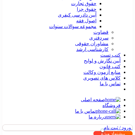
حقوق تجارت
حقوق جزا
آیین دادرسی کیفری
اصول فقه
مجموعه سوالات سنوات
قضاوت
سردفتری
مشاوران حقوقی
کارشناسی ارشد
کتب تست
آیین نگارش و لوایح
کتب قانون
منابع آزمون وکالت
کلاس های تصویری
تماس با ما
صفحه اصلی
فروشگاه
تماس با ما
درباره ما
ورود / ثبت نام
پیشنهاد ویژه