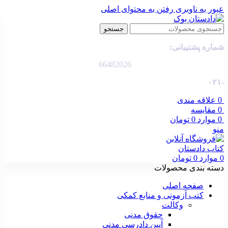
عبور به ناوبری
رفتن به محتوای اصلی
جستجو
شماره پشتیبانی:
66482026
-۰۲۱
0
علاقه مندی
0
مقایسه
0
موارد
0
تومان
منو
0
موارد
0
تومان
دسته بندی محصولات
صفحه اصلی
کتب آزمونی و منابع کمکی
وکالت
حقوق مدنی
آیین دادرسی مدنی