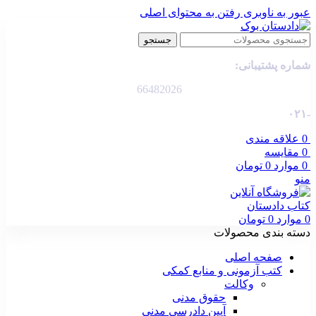
عبور به ناوبری
رفتن به محتوای اصلی
جستجو
شماره پشتیبانی:
66482026
-۰۲۱
0
علاقه مندی
0
مقایسه
0
موارد
0
تومان
منو
0
موارد
0
تومان
دسته بندی محصولات
صفحه اصلی
کتب آزمونی و منابع کمکی
وکالت
حقوق مدنی
آیین دادرسی مدنی