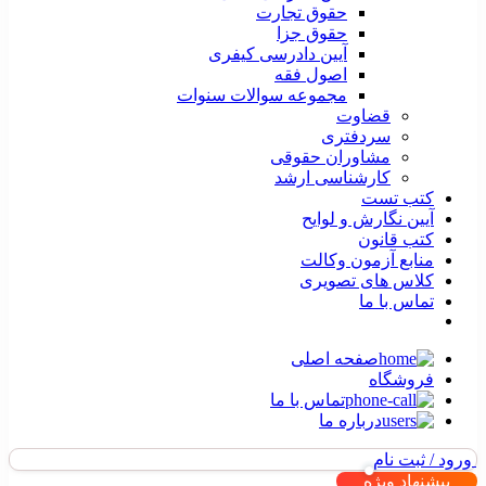
حقوق تجارت
حقوق جزا
آیین دادرسی کیفری
اصول فقه
مجموعه سوالات سنوات
قضاوت
سردفتری
مشاوران حقوقی
کارشناسی ارشد
کتب تست
آیین نگارش و لوایح
کتب قانون
منابع آزمون وکالت
کلاس های تصویری
تماس با ما
صفحه اصلی
فروشگاه
تماس با ما
درباره ما
ورود / ثبت نام
پیشنهاد ویژه