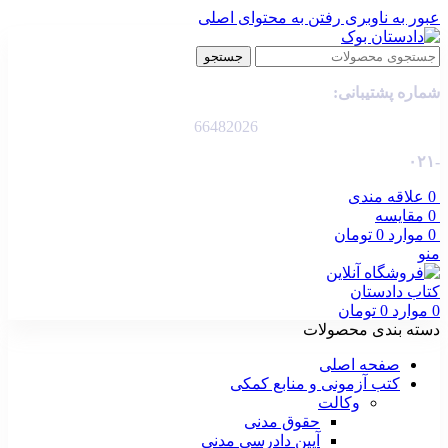
عبور به ناوبری
رفتن به محتوای اصلی
جستجو
شماره پشتیبانی:
66482026
-۰۲۱
0
علاقه مندی
0
مقایسه
0
موارد
0
تومان
منو
0
موارد
0
تومان
دسته بندی محصولات
صفحه اصلی
کتب آزمونی و منابع کمکی
وکالت
حقوق مدنی
آیین دادرسی مدنی