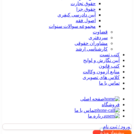
حقوق تجارت
حقوق جزا
آیین دادرسی کیفری
اصول فقه
مجموعه سوالات سنوات
قضاوت
سردفتری
مشاوران حقوقی
کارشناسی ارشد
کتب تست
آیین نگارش و لوایح
کتب قانون
منابع آزمون وکالت
کلاس های تصویری
تماس با ما
صفحه اصلی
فروشگاه
تماس با ما
درباره ما
ورود / ثبت نام
پیشنهاد ویژه