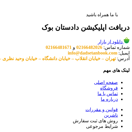
با ما همراه باشید
دریافت اپلیکیشن دادستان بوک
دانلود از بازار
شماره تماس:
02166482026
و
02166481671
ایمیل:
info@dadsetanbook.com
آدرس:
تهران – خیابان انقلاب – خیابان دانشگاه – خیابان وحید نظری – پلاک 49 واحد 3 کد پستی: 10
لینک های مهم
صفحه اصلی
فروشگاه
تماس با ما
درباره ما
قوانین و مقررات
ناشرین
روش های ثبت سفارش
شرایط مرجوعی