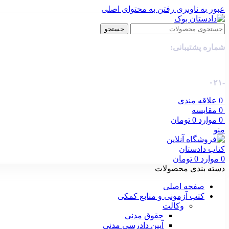
عبور به ناوبری
رفتن به محتوای اصلی
جستجو
شماره پشتیبانی:
-۰۲۱
0
علاقه مندی
0
مقایسه
0
موارد
0
تومان
منو
0
موارد
0
تومان
دسته بندی محصولات
صفحه اصلی
کتب آزمونی و منابع کمکی
وکالت
حقوق مدنی
آیین دادرسی مدنی