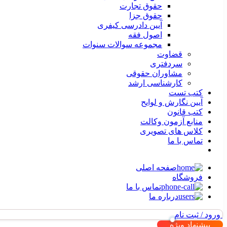
حقوق تجارت
حقوق جزا
آیین دادرسی کیفری
اصول فقه
مجموعه سوالات سنوات
قضاوت
سردفتری
مشاوران حقوقی
کارشناسی ارشد
کتب تست
آیین نگارش و لوایح
کتب قانون
منابع آزمون وکالت
کلاس های تصویری
تماس با ما
صفحه اصلی
فروشگاه
تماس با ما
درباره ما
ورود / ثبت نام
پیشنهاد ویژه