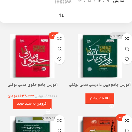
نمایش
9
12
18
24
اتمام موجودی
-10%
آموزش جامع آیین دادرسی مدنی توکلی
آموزش جامع حقوق مدنی توکلی
(دوجلدی شومیز)
(دوجلدی- شومیز)
1,638,000
تومان
1,820,000
تومان
اطلاعات بیشتر
افزودن به سبد خرید
-10%
اتمام موجودی