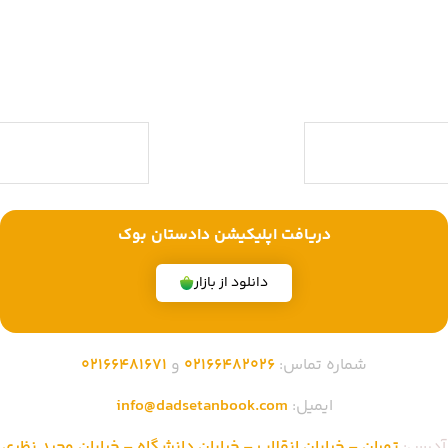
دادستان بوک به عنوان یکی از بزرگ ترین فروشگاه های اینترنتی کتاب های
حقوقی ویژه آزمون وکالت ، قضاوت ، کارشناسی ارشد و دکتری (منابع آزمون
های حقوقی) با بیش از یک دهه تجربه، با پایبندی به سه اصل کلیدی، پرداخت
در محل ویژه شهر تهران، تخفیف های ویژه و تضمین اصل‌بودن کتاب ها،
موفق شده تا به فروشگاهی جامع جهت خرید کتاب های حقوقی تبدیل شود.
با ما همراه باشید
دریافت اپلیکیشن دادستان بوک
دانلود از بازار
شماره تماس:
02166482026
و
02166481671
ایمیل:
info@dadsetanbook.com
آدرس:
تهران – خیابان انقلاب – خیابان دانشگاه – خیابان وحید نظری