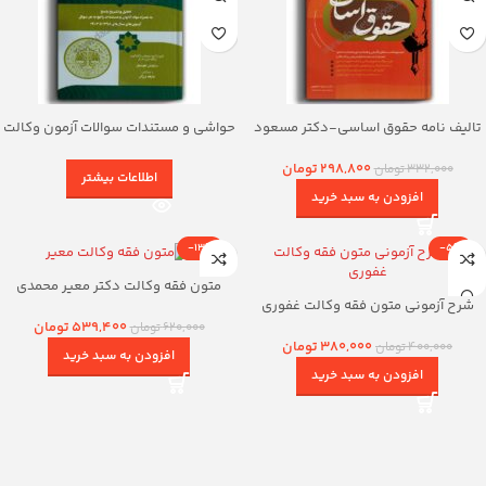
تالیف نامه حقوق اساسی-دکتر مسعود
حواشی و مستندات سوالات آزمون وکالت
خدیمی
مرکز وکلای قوه قضاییه-هوشیار
298,800
تومان
332,000
تومان
اطلاعات بیشتر
افزودن به سبد خرید
-13%
-5%
متون فقه وکالت دکتر معیر محمدی
شرح آزمونی متون فقه وکالت غفوری
539,400
تومان
620,000
تومان
380,000
تومان
400,000
تومان
افزودن به سبد خرید
افزودن به سبد خرید