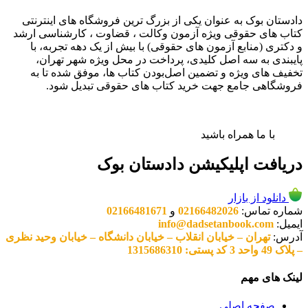
دادستان بوک به عنوان یکی از بزرگ ترین فروشگاه های اینترنتی
کتاب های حقوقی ویژه آزمون وکالت ، قضاوت ، کارشناسی ارشد
و دکتری (منابع آزمون های حقوقی) با بیش از یک دهه تجربه، با
پایبندی به سه اصل کلیدی، پرداخت در محل ویژه شهر تهران،
تخفیف های ویژه و تضمین اصل‌بودن کتاب ها، موفق شده تا به
فروشگاهی جامع جهت خرید کتاب های حقوقی تبدیل شود.
با ما همراه باشید
دریافت اپلیکیشن دادستان بوک
دانلود از بازار
شماره تماس:
02166482026
و
02166481671
ایمیل:
info@dadsetanbook.com
آدرس:
تهران – خیابان انقلاب – خیابان دانشگاه – خیابان وحید نظری
– پلاک 49 واحد 3 کد پستی: 1315686310
لینک های مهم
صفحه اصلی