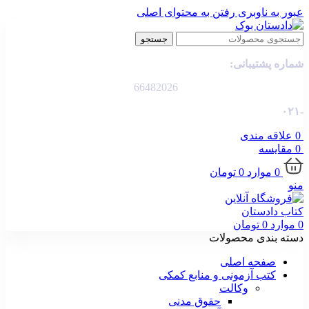
عبور به ناوبری
رفتن به محتوای اصلی
جستجو
شماره پشتیبانی:
66482026
-۰۲۱
0
علاقه مندی
0
مقایسه
0
موارد
0
تومان
منو
0
موارد
0
تومان
دسته بندی محصولات
صفحه اصلی
کتب آزمونی و منابع کمکی
وکالت
حقوق مدنی