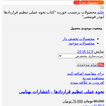
پیشنهاد ویژه
خانه
محصولات برچسب خورده “کتاب نحوه عملی تنظیم قراردادها
ابوذر فومشی”
وضعیت موجودی محصول
محصولات تخفیف دار
محصولات موجود
نمایش
9
12
18
24
-5%
اتمام موجودی
برای مقایسه اضافه کنید
مشاهده سریع
افزودن به علاقه مندی
نحوه عملی تنظیم قراردادها – انتشارات بهنامی
قیمت
قیمت
80,000
تومان
76,000
تومان
اصلی
فعلی
اطلاعات بیشتر