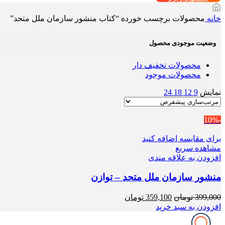
خانه
محصولات برچسب خورده “کتاب منشور سازمان ملل متحد”
وضعیت موجودی محصول
محصولات تخفیف دار
محصولات موجود
نمایش
9
12
18
24
-10%
برای مقایسه اضافه کنید
مشاهده سریع
افزودن به علاقه مندی
منشور سازمان ملل متحد – توازن
قیمت
قیمت
399,000
تومان
359,100
تومان
اصلی
فعلی
افزودن به سبد خرید
399,000 تومان
359,100 تومان