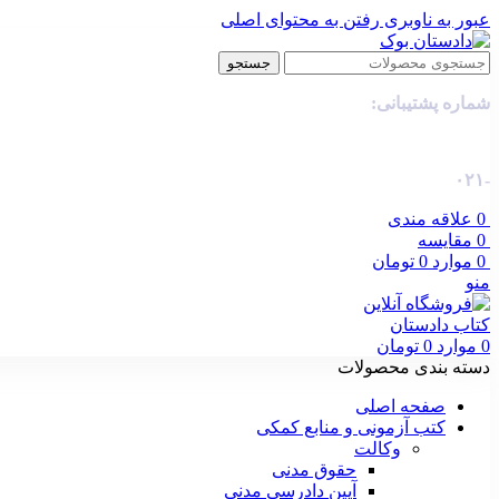
عبور به ناوبری
رفتن به محتوای اصلی
جستجو
شماره پشتیبانی:
-۰۲۱
0
علاقه مندی
0
مقایسه
0
موارد
0
تومان
منو
0
موارد
0
تومان
دسته بندی محصولات
صفحه اصلی
کتب آزمونی و منابع کمکی
وکالت
حقوق مدنی
آیین دادرسی مدنی