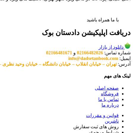
با ما همراه باشید
دریافت اپلیکیشن دادستان بوک
دانلود از بازار
شماره تماس:
02166482026
و
02166481671
ایمیل:
info@dadsetanbook.com
آدرس:
تهران – خیابان انقلاب – خیابان دانشگاه – خیابان وحید نظری – پلاک 49 واحد 3 کد پستی: 10
لینک های مهم
صفحه اصلی
فروشگاه
تماس با ما
درباره ما
قوانین و مقررات
ناشرین
روش های ثبت سفارش
شرایط مرجوعی