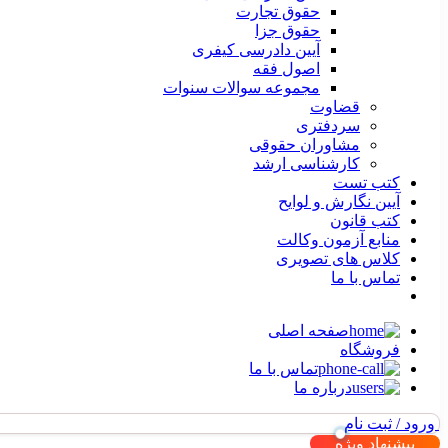
حقوق تجارت
حقوق جزا
آیین دادرسی کیفری
اصول فقه
مجموعه سوالات سنوات
قضاوت
سردفتری
مشاوران حقوقی
کارشناسی ارشد
کتب تست
آیین نگارش و لوایح
کتب قانون
منابع آزمون وکالت
کلاس های تصویری
تماس با ما
صفحه اصلی
فروشگاه
تماس با ما
درباره ما
ورود / ثبت نام
پیشنهاد ویژه