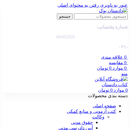
عبور به ناوبری
رفتن به محتوای اصلی
جستجو
شماره پشتیبانی:
66482026
-۰۲۱
0
علاقه مندی
0
مقایسه
0
موارد
0
تومان
منو
0
موارد
0
تومان
دسته بندی محصولات
صفحه اصلی
کتب آزمونی و منابع کمکی
وکالت
حقوق مدنی
آیین دادرسی مدنی