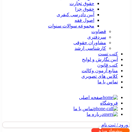
حقوق تجارت
حقوق جزا
آیین دادرسی کیفری
اصول فقه
مجموعه سوالات سنوات
قضاوت
سردفتری
مشاوران حقوقی
کارشناسی ارشد
کتب تست
آیین نگارش و لوایح
کتب قانون
منابع آزمون وکالت
کلاس های تصویری
تماس با ما
صفحه اصلی
فروشگاه
تماس با ما
درباره ما
ورود / ثبت نام
پیشنهاد ویژه