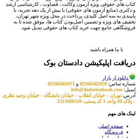
کتاب های حقوقی ویژه آزمون وکالت ، قضاوت ، کارشناسی ارشد
و دکتری (منابع آزمون های حقوقی) با بیش از یک دهه تجربه، با
پایبندی به سه اصل کلیدی، پرداخت در محل ویژه شهر تهران،
تخفیف های ویژه و تضمین اصل‌بودن کتاب ها، موفق شده تا به
فروشگاهی جامع جهت خرید کتاب های حقوقی تبدیل شود.
با ما همراه باشید
دریافت اپلیکیشن دادستان بوک
دانلود از بازار
شماره تماس:
02166482026
و
02166481671
ایمیل:
info@dadsetanbook.com
آدرس:
تهران – خیابان انقلاب – خیابان دانشگاه – خیابان وحید نظری
– پلاک 49 واحد 3 کد پستی: 1315686310
لینک های مهم
صفحه اصلی
فروشگاه
تماس با ما