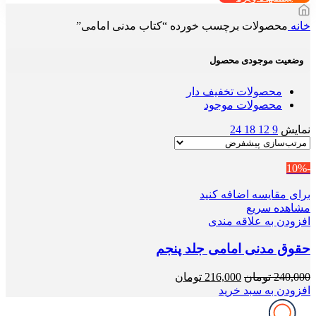
خانه
محصولات برچسب خورده “کتاب مدنی امامی”
وضعیت موجودی محصول
محصولات تخفیف دار
محصولات موجود
نمایش
9
12
18
24
-10%
برای مقایسه اضافه کنید
مشاهده سریع
افزودن به علاقه مندی
حقوق مدنی امامی جلد پنجم
قیمت
قیمت
240,000
تومان
216,000
تومان
اصلی
فعلی
افزودن به سبد خرید
240,000 تومان
216,000 تومان