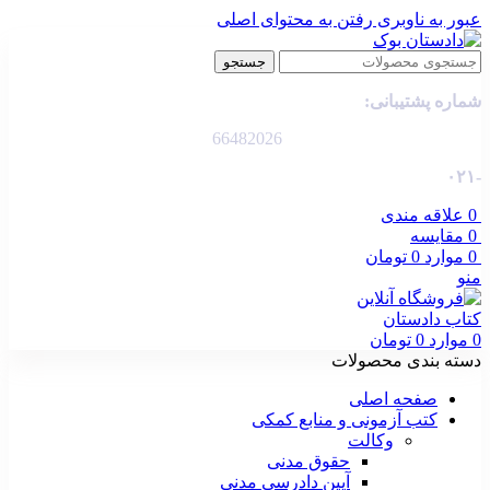
عبور به ناوبری
رفتن به محتوای اصلی
جستجو
شماره پشتیبانی:
66482026
-۰۲۱
0
علاقه مندی
0
مقایسه
0
موارد
0
تومان
منو
0
موارد
0
تومان
دسته بندی محصولات
صفحه اصلی
کتب آزمونی و منابع کمکی
وکالت
حقوق مدنی
آیین دادرسی مدنی