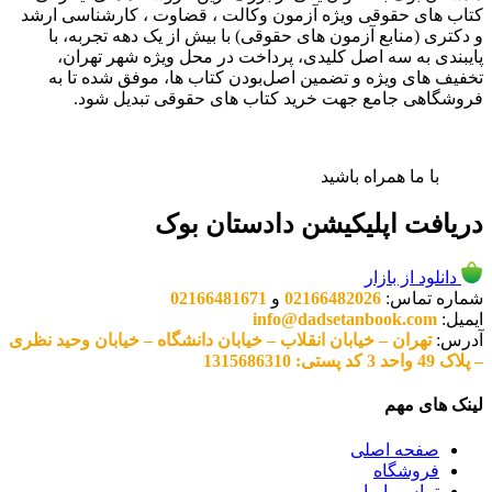
کتاب های حقوقی ویژه آزمون وکالت ، قضاوت ، کارشناسی ارشد
و دکتری (منابع آزمون های حقوقی) با بیش از یک دهه تجربه، با
پایبندی به سه اصل کلیدی، پرداخت در محل ویژه شهر تهران،
تخفیف های ویژه و تضمین اصل‌بودن کتاب ها، موفق شده تا به
فروشگاهی جامع جهت خرید کتاب های حقوقی تبدیل شود.
با ما همراه باشید
دریافت اپلیکیشن دادستان بوک
دانلود از بازار
شماره تماس:
02166482026
و
02166481671
ایمیل:
info@dadsetanbook.com
آدرس:
تهران – خیابان انقلاب – خیابان دانشگاه – خیابان وحید نظری
– پلاک 49 واحد 3 کد پستی: 1315686310
لینک های مهم
صفحه اصلی
فروشگاه
تماس با ما