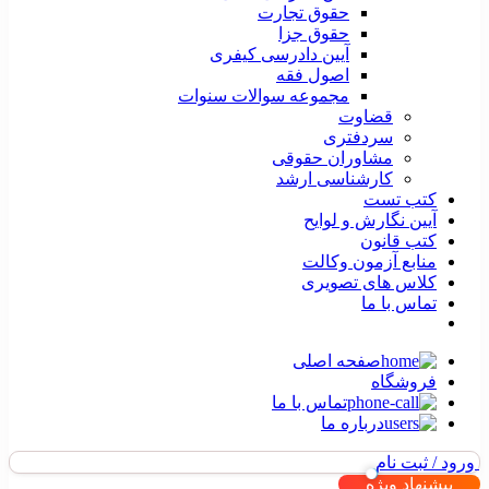
حقوق تجارت
حقوق جزا
آیین دادرسی کیفری
اصول فقه
مجموعه سوالات سنوات
قضاوت
سردفتری
مشاوران حقوقی
کارشناسی ارشد
کتب تست
آیین نگارش و لوایح
کتب قانون
منابع آزمون وکالت
کلاس های تصویری
تماس با ما
صفحه اصلی
فروشگاه
تماس با ما
درباره ما
ورود / ثبت نام
پیشنهاد ویژه