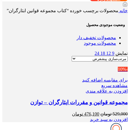
خانه
محصولات برچسب خورده “کتاب مجموعه قوانین ابثارگران”
وضعیت موجودی محصول
محصولات تخفیف دار
محصولات موجود
نمایش
9
12
18
24
-10%
برای مقایسه اضافه کنید
مشاهده سریع
افزودن به علاقه مندی
مجموعه قوانین و مقررات ایثارگران – توازن
قیمت
قیمت
529,000
تومان
476,100
تومان
اصلی
فعلی
افزودن به سبد خرید
529,000 تومان
476,100 تومان