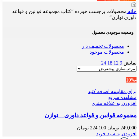
خانه
محصولات برچسب خورده “کتاب مجموعه قوانبن و قواعد
داوری توازن”
وضعیت موجودی محصول
محصولات تخفیف دار
محصولات موجود
نمایش
9
12
18
24
-10%
برای مقایسه اضافه کنید
مشاهده سریع
افزودن به علاقه مندی
مجموعه قوانین و قواعد داوری – توازن
قیمت
قیمت
249,000
تومان
224,100
تومان
اصلی
فعلی
افزودن به سبد خرید