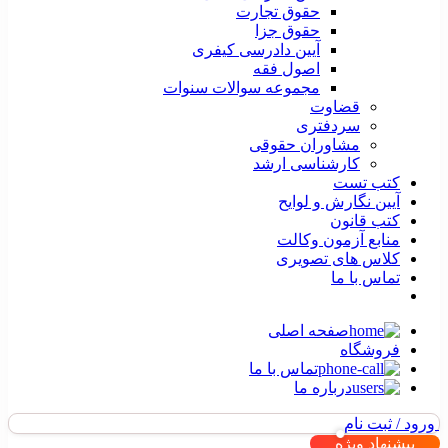
حقوق تجارت
حقوق جزا
آیین دادرسی کیفری
اصول فقه
مجموعه سوالات سنوات
قضاوت
سردفتری
مشاوران حقوقی
کارشناسی ارشد
کتب تست
آیین نگارش و لوایح
کتب قانون
منابع آزمون وکالت
کلاس های تصویری
تماس با ما
صفحه اصلی
فروشگاه
تماس با ما
درباره ما
ورود / ثبت نام
پیشنهاد ویژه