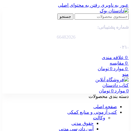
عبور به ناوبری
رفتن به محتوای اصلی
جستجو
شماره پشتیبانی:
66482026
-۰۲۱
0
علاقه مندی
0
مقایسه
0
موارد
0
تومان
منو
0
موارد
0
تومان
دسته بندی محصولات
صفحه اصلی
کتب آزمونی و منابع کمکی
وکالت
حقوق مدنی
آیین دادرسی مدنی