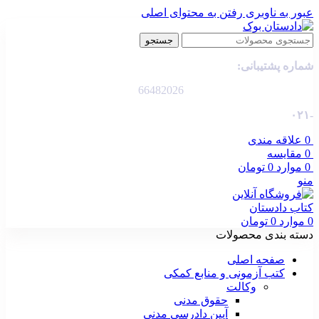
عبور به ناوبری
رفتن به محتوای اصلی
جستجو
شماره پشتیبانی:
66482026
-۰۲۱
0
علاقه مندی
0
مقایسه
0
موارد
0
تومان
منو
0
موارد
0
تومان
دسته بندی محصولات
صفحه اصلی
کتب آزمونی و منابع کمکی
وکالت
حقوق مدنی
آیین دادرسی مدنی