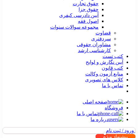
حقوق تجارت
حقوق جزا
آیین دادرسی کیفری
اصول فقه
مجموعه سوالات سنوات
قضاوت
سردفتری
مشاوران حقوقی
کارشناسی ارشد
کتب تست
آیین نگارش و لوایح
کتب قانون
منابع آزمون وکالت
کلاس های تصویری
تماس با ما
صفحه اصلی
فروشگاه
تماس با ما
درباره ما
ورود / ثبت نام
پیشنهاد ویژه