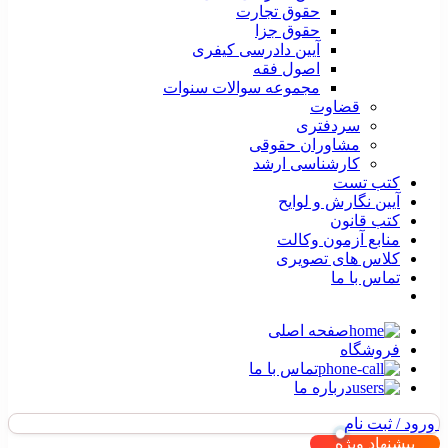
حقوق تجارت
حقوق جزا
آیین دادرسی کیفری
اصول فقه
مجموعه سوالات سنوات
قضاوت
سردفتری
مشاوران حقوقی
کارشناسی ارشد
کتب تست
آیین نگارش و لوایح
کتب قانون
منابع آزمون وکالت
کلاس های تصویری
تماس با ما
صفحه اصلی
فروشگاه
تماس با ما
درباره ما
ورود / ثبت نام
پیشنهاد ویژه