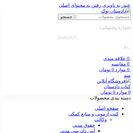
عبور به ناوبری
رفتن به محتوای اصلی
جستجو
شماره پشتیبانی:
66482026
-۰۲۱
0
علاقه مندی
0
مقایسه
0
موارد
0
تومان
منو
0
موارد
0
تومان
دسته بندی محصولات
صفحه اصلی
کتب آزمونی و منابع کمکی
وکالت
حقوق مدنی
آیین دادرسی مدنی