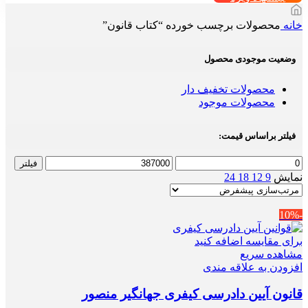
خانه
محصولات برچسب خورده “کتاب قانون”
وضعیت موجودی محصول
محصولات تخفیف دار
محصولات موجود
فیلتر براساس قیمت:
حداقل
حداکثر
فیلتر
قیمت
قیمت
نمایش
9
12
18
24
-10%
برای مقایسه اضافه کنید
مشاهده سریع
افزودن به علاقه مندی
قانون آیین دادرسی کیفری جهانگیر منصور