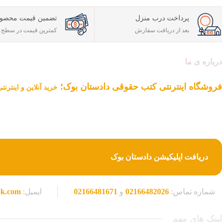
پرداخت درب منزل
تضمین قیمت محصول
بعد از دریافت سفارش
کمترین قیمت در سطح ا
درباره ی ما
فروشگاه اینترنتی کتب حقوقی دادستان بوک؛
خرید آنلاین و اینترن
دادستان بوک به عنوان یکی از بزرگ ترین فروشگاه های اینترنتی کتاب های ح
از یک دهه تجربه، با پایبندی به سه اصل کلیدی، پرداخت در محل ویژه شهر ت
کتاب های حقوقی تبدیل شود.
دریافت اپلیکیشن دادستان بوک
شماره تماس:
02166482026
و
02166481671
ایمیل:
ok.com
لینک های مهم