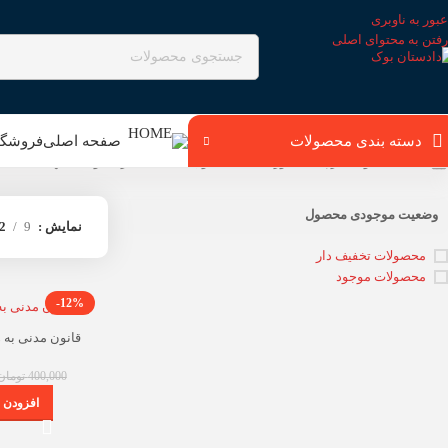
عبور به ناوبری
رفتن به محتوای اصلی
دسته بندی محصولات
صفحه اصلی
فروشگا
خانه
محصولات برچسب خورده “کتاب قانون مدنی به همراه قواعد فقهی”
وضعیت موجودی محصول
نمایش
9
2
محصولات تخفیف دار
محصولات موجود
-12%
قانون مدنی به 
400,000
تومان
افزودن ب