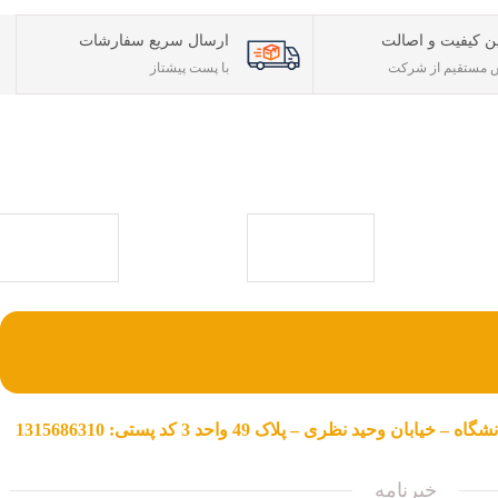
ن کیفیت و اصالت
ارسال سریع سفارشات
مستقیم از شرکت
با پست پیشتاز
ی حقوقی) با بیش
ی جامع جهت خرید
با ما همراه باشید
ن وحید نظری – پلاک 49 واحد 3 کد پستی: 1315686310
خبرنامه