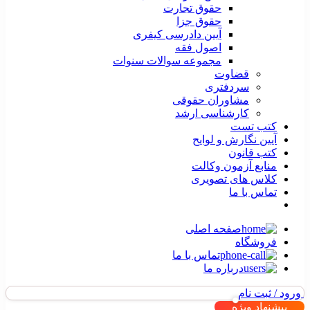
حقوق تجارت
حقوق جزا
آیین دادرسی کیفری
اصول فقه
مجموعه سوالات سنوات
قضاوت
سردفتری
مشاوران حقوقی
کارشناسی ارشد
کتب تست
آیین نگارش و لوایح
کتب قانون
منابع آزمون وکالت
کلاس های تصویری
تماس با ما
صفحه اصلی
فروشگاه
تماس با ما
درباره ما
ورود / ثبت نام
پیشنهاد ویژه