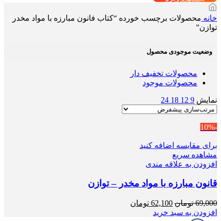
خانه
محصولات برچسب خورده “کتاب فانون مبارزه با مواد مخدر
توازن”
وضعیت موجودی محصول
محصولات تخفیف دار
محصولات موجود
نمایش
9
12
18
24
-10%
برای مقایسه اضافه کنید
مشاهده سریع
افزودن به علاقه مندی
قانون مبارزه با مواد مخدر – توازن
قیمت
قیمت
69,000
تومان
62,100
تومان
اصلی
فعلی
افزودن به سبد خرید