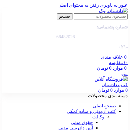
عبور به ناوبری
رفتن به محتوای اصلی
جستجو
شماره پشتیبانی:
66482026
-۰۲۱
0
علاقه مندی
0
مقایسه
0
موارد
0
تومان
منو
0
موارد
0
تومان
دسته بندی محصولات
صفحه اصلی
کتب آزمونی و منابع کمکی
وکالت
حقوق مدنی
آیین دادرسی مدنی