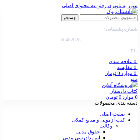
عبور به ناوبری
رفتن به محتوای اصلی
جستجو
شماره پشتیبانی:
66482026
-۰۲۱
0
علاقه مندی
0
مقایسه
0
موارد
0
تومان
منو
0
موارد
0
تومان
دسته بندی محصولات
صفحه اصلی
کتب آزمونی و منابع کمکی
وکالت
حقوق مدنی
آیین دادرسی مدنی