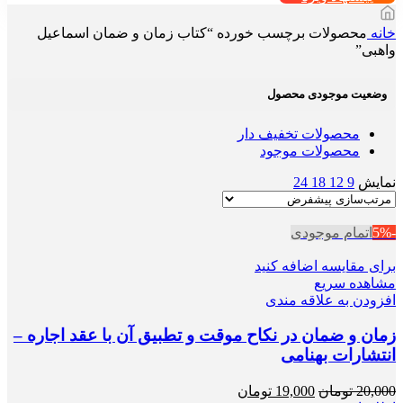
خانه
محصولات برچسب خورده “کتاب زمان و ضمان اسماعیل
واهبی”
وضعیت موجودی محصول
محصولات تخفیف دار
محصولات موجود
نمایش
9
12
18
24
-5%
اتمام موجودی
برای مقایسه اضافه کنید
مشاهده سریع
افزودن به علاقه مندی
زمان و ضمان در نکاح موقت و تطبیق آن با عقد اجاره –
انتشارات بهنامی
قیمت
قیمت
20,000
تومان
19,000
تومان