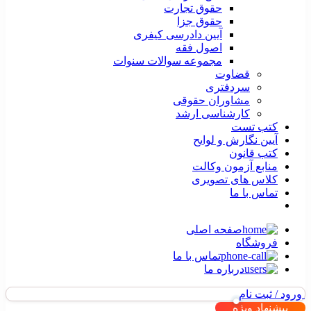
حقوق تجارت
حقوق جزا
آیین دادرسی کیفری
اصول فقه
مجموعه سوالات سنوات
قضاوت
سردفتری
مشاوران حقوقی
کارشناسی ارشد
کتب تست
آیین نگارش و لوایح
کتب قانون
منابع آزمون وکالت
کلاس های تصویری
تماس با ما
صفحه اصلی
فروشگاه
تماس با ما
درباره ما
ورود / ثبت نام
پیشنهاد ویژه