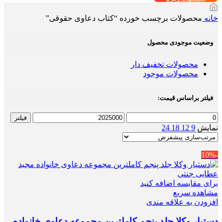
خانه
محصولات برچسب خورده “کتاب دعاوی حقوقی”
وضعیت موجودی محصول
محصولات تخفیف دار
محصولات موجود
فیلتر براساس قیمت:
حداقل
حداکثر
فیلتر
قیمت
قیمت
نمایش
9
12
18
24
-10%
برای مقایسه اضافه کنید
مشاهده سریع
افزودن به علاقه مندی
دستیار وکلا جلد پنجم کاملترین مجموعه دعاوی خانواده