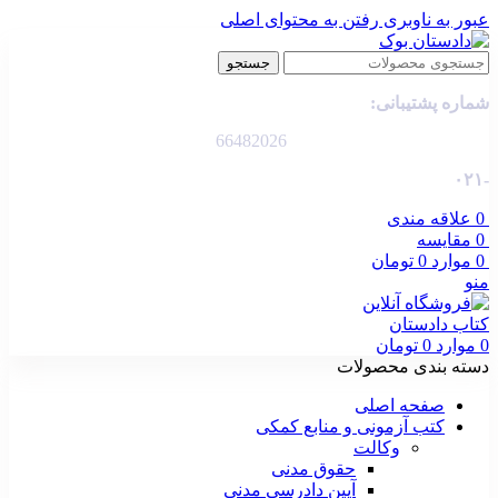
عبور به ناوبری
رفتن به محتوای اصلی
جستجو
شماره پشتیبانی:
66482026
-۰۲۱
0
علاقه مندی
0
مقایسه
0
موارد
0
تومان
منو
0
موارد
0
تومان
دسته بندی محصولات
صفحه اصلی
کتب آزمونی و منابع کمکی
وکالت
حقوق مدنی
آیین دادرسی مدنی