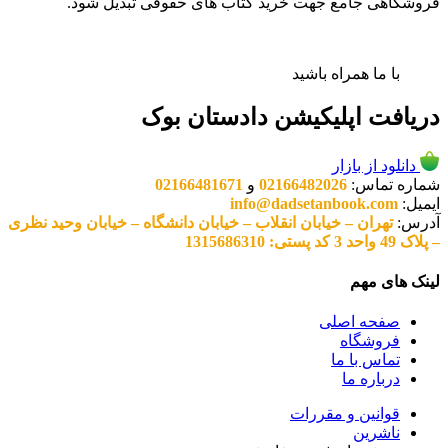
فروشگاهی جامع جهت خرید کتاب های حقوقی تبدیل شود.
با ما همراه باشید
دریافت اپلیکیشن دادستان بوک
دانلود از بازار
شماره تماس:
02166482026
و
02166481671
ایمیل:
info@dadsetanbook.com
آدرس:
تهران – خیابان انقلاب – خیابان دانشگاه – خیابان وحید نظری
– پلاک 49 واحد 3 کد پستی: 1315686310
لینک های مهم
صفحه اصلی
فروشگاه
تماس با ما
درباره ما
قوانین و مقررات
ناشرین