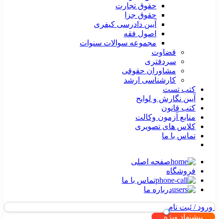
حقوق تجارت
حقوق جزا
آیین دادرسی کیفری
اصول فقه
مجموعه سوالات سنوات
قضاوت
سردفتری
مشاوران حقوقی
کارشناسی ارشد
کتب تست
آیین نگارش و لوایح
کتب قانون
منابع آزمون وکالت
کلاس های تصویری
تماس با ما
صفحه اصلی
فروشگاه
تماس با ما
درباره ما
ورود / ثبت نام
پیشنهاد ویژه