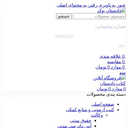
عبور به ناوبری
رفتن به محتوای اصلی
جستجو
شماره پشتیبانی:
66482026
-۰۲۱
0
علاقه مندی
0
مقایسه
0
موارد
0
تومان
منو
0
موارد
0
تومان
دسته بندی محصولات
صفحه اصلی
کتب آزمونی و منابع کمکی
وکالت
حقوق مدنی
آیین دادرسی مدنی