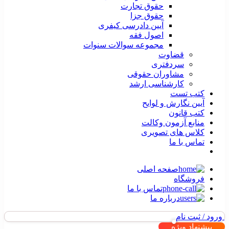
حقوق تجارت
حقوق جزا
آیین دادرسی کیفری
اصول فقه
مجموعه سوالات سنوات
قضاوت
سردفتری
مشاوران حقوقی
کارشناسی ارشد
کتب تست
آیین نگارش و لوایح
کتب قانون
منابع آزمون وکالت
کلاس های تصویری
تماس با ما
صفحه اصلی
فروشگاه
تماس با ما
درباره ما
ورود / ثبت نام
پیشنهاد ویژه