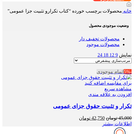
خانه
محصولات برچسب خورده “کتاب تکرارو تثبیت جزا عمومی”
وضعیت موجودی محصول
محصولات تخفیف دار
محصولات موجود
نمایش
9
12
18
24
-5%
اتمام موجودی
برای مقایسه اضافه کنید
مشاهده سریع
افزودن به علاقه مندی
تکرار و تثبیت حقوق جزای عمومی
قیمت
قیمت
45,000
تومان
42,750
تومان
اصلی
فعلی
اطلاعات بیشتر
45,000 تومان
42,750 تومان