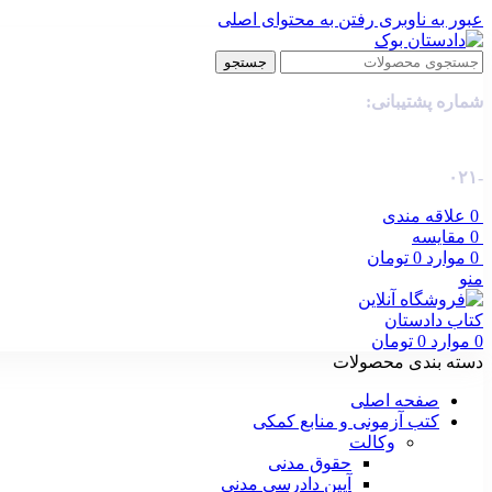
عبور به ناوبری
رفتن به محتوای اصلی
جستجو
شماره پشتیبانی:
-۰۲۱
0
علاقه مندی
0
مقایسه
0
موارد
0
تومان
منو
0
موارد
0
تومان
دسته بندی محصولات
صفحه اصلی
کتب آزمونی و منابع کمکی
وکالت
حقوق مدنی
آیین دادرسی مدنی