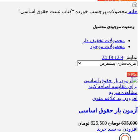
خانه
محصولات برچسب خورده “کتاب تست حقوق اساسی”
وضعیت موجودی محصول
محصولات تخفیف دار
محصولات موجود
نمایش
9
12
18
24
-10%
برای مقایسه اضافه کنید
مشاهده سریع
افزودن به علاقه مندی
آزمون یار حقوق اساسی
قیمت
قیمت
695,000
تومان
625,500
تومان
اصلی
فعلی
افزودن به سبد خرید
695,000 تومان
625,500 تومان