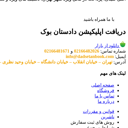
با ما همراه باشید
دریافت اپلیکیشن دادستان بوک
دانلود از بازار
شماره تماس:
02166482026
و
02166481671
ایمیل:
info@dadsetanbook.com
آدرس:
تهران – خیابان انقلاب – خیابان دانشگاه – خیابان وحید نظری – پلاک 49 واحد 3 کد پستی: 10
لینک های مهم
صفحه اصلی
فروشگاه
تماس با ما
درباره ما
قوانین و مقررات
ناشرین
روش های ثبت سفارش
شرایط مرجوعی