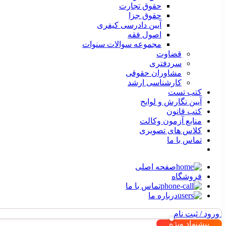
حقوق تجارت
حقوق جزا
آیین دادرسی کیفری
اصول فقه
مجموعه سوالات سنوات
قضاوت
سردفتری
مشاوران حقوقی
کارشناسی ارشد
کتب تست
آیین نگارش و لوایح
کتب قانون
منابع آزمون وکالت
کلاس های تصویری
تماس با ما
صفحه اصلی
فروشگاه
تماس با ما
درباره ما
ورود / ثبت نام
پیشنهاد ویژه