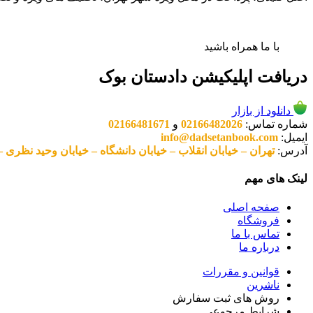
با ما همراه باشید
دریافت اپلیکیشن دادستان بوک
دانلود از بازار
شماره تماس:
02166482026
و
02166481671
ایمیل:
info@dadsetanbook.com
آدرس:
تهران – خیابان انقلاب – خیابان دانشگاه – خیابان وحید نظری – پلاک 49 واحد 3 کد پستی: 10
لینک های مهم
صفحه اصلی
فروشگاه
تماس با ما
درباره ما
قوانین و مقررات
ناشرین
روش های ثبت سفارش
شرایط مرجوعی