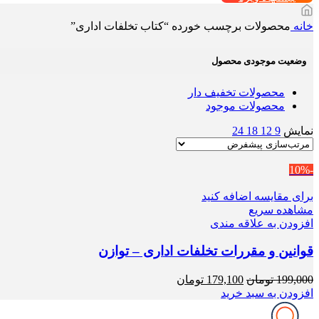
خانه
محصولات برچسب خورده “کتاب تخلفات اداری”
وضعیت موجودی محصول
محصولات تخفیف دار
محصولات موجود
نمایش
9
12
18
24
-10%
برای مقایسه اضافه کنید
مشاهده سریع
افزودن به علاقه مندی
قوانین و مقررات تخلفات اداری – توازن
قیمت
قیمت
199,000
تومان
179,100
تومان
اصلی
فعلی
افزودن به سبد خرید
199,000 تومان
179,100 تومان