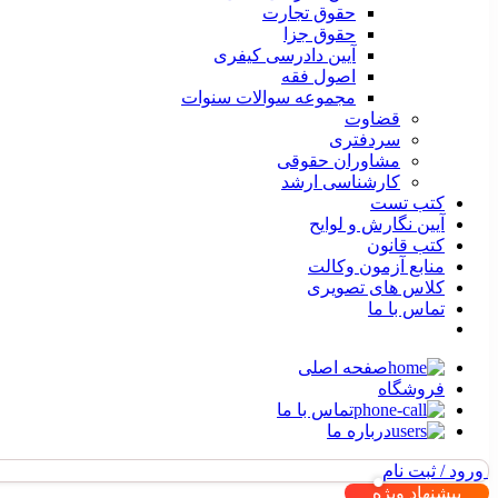
حقوق تجارت
حقوق جزا
آیین دادرسی کیفری
اصول فقه
مجموعه سوالات سنوات
قضاوت
سردفتری
مشاوران حقوقی
کارشناسی ارشد
کتب تست
آیین نگارش و لوایح
کتب قانون
منابع آزمون وکالت
کلاس های تصویری
تماس با ما
صفحه اصلی
فروشگاه
تماس با ما
درباره ما
ورود / ثبت نام
پیشنهاد ویژه