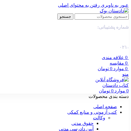
عبور به ناوبری
رفتن به محتوای اصلی
جستجو
شماره پشتیبانی:
-۰۲۱
0
علاقه مندی
0
مقایسه
0
موارد
0
تومان
منو
0
موارد
0
تومان
دسته بندی محصولات
صفحه اصلی
کتب آزمونی و منابع کمکی
وکالت
حقوق مدنی
آیین دادرسی مدنی