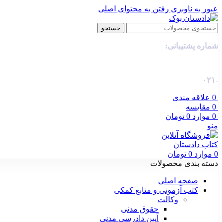
عبور به ناوبری
رفتن به محتوای اصلی
جستجو
شماره پشتیبانی:
-۰۲۱
0
علاقه مندی
0
مقایسه
0
موارد
0
تومان
منو
0
موارد
0
تومان
دسته بندی محصولات
صفحه اصلی
کتب آزمونی و منابع کمکی
وکالت
حقوق مدنی
آیین دادرسی مدنی