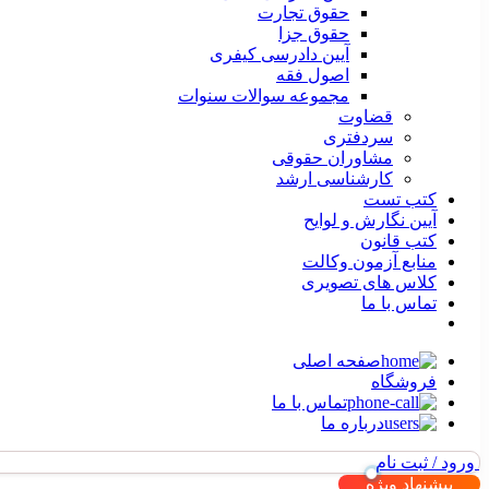
حقوق تجارت
حقوق جزا
آیین دادرسی کیفری
اصول فقه
مجموعه سوالات سنوات
قضاوت
سردفتری
مشاوران حقوقی
کارشناسی ارشد
کتب تست
آیین نگارش و لوایح
کتب قانون
منابع آزمون وکالت
کلاس های تصویری
تماس با ما
صفحه اصلی
فروشگاه
تماس با ما
درباره ما
ورود / ثبت نام
پیشنهاد ویژه