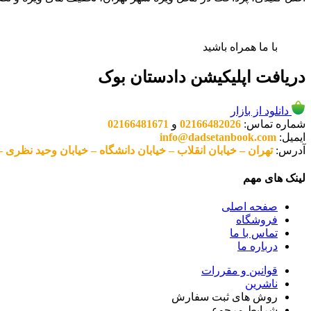
با ما همراه باشید
دریافت اپلیکیشن دادستان بوک
دانلود از بازار
شماره تماس:
02166482026
و
02166481671
ایمیل:
info@dadsetanbook.com
آدرس:
تهران – خیابان انقلاب – خیابان دانشگاه – خیابان وحید نظری – پلاک 49 واحد 3 کد پستی: 10
لینک های مهم
صفحه اصلی
فروشگاه
تماس با ما
درباره ما
قوانین و مقررات
ناشرین
روش های ثبت سفارش
شرایط مرجوعی