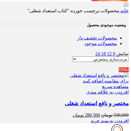
خانه
محصولات برچسب خورده “کتاب استعداد شغلی”
وضعیت موجودی محصول
محصولات تخفیف دار
محصولات موجود
نمایش
9
12
18
24
-15%
برای مقایسه اضافه کنید
مشاهده سریع
افزودن به علاقه مندی
مختصر و نافع استعداد شغلی
قیمت
قیمت
330,000
تومان
280,500
تومان
اصلی
فعلی
افزودن به سبد خرید
330,000 تومان
280,500 تومان