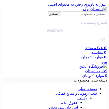
عبور به ناوبری
رفتن به محتوای اصلی
جستجو
شماره پشتیبانی:
66482026
-۰۲۱
0
علاقه مندی
0
مقایسه
0
موارد
0
تومان
منو
0
موارد
0
تومان
دسته بندی محصولات
صفحه اصلی
کتب آزمونی و منابع کمکی
وکالت
حقوق مدنی
آیین دادرسی مدنی