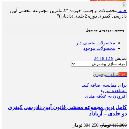
خانه
محصولات برچسب خورده “کاملترین مجموعه محشی آیین
دادرسی کیفری دوره 2جلدی (دادبان)”
وضعیت موجودی محصول
محصولات تخفیف دار
محصولات موجود
نمایش
9
12
18
24
-5%
اتمام موجودی
برای مقایسه اضافه کنید
مشاهده سریع
افزودن به علاقه مندی
کامل ترین مجموعه محشی قانون آیین دادرسی کیفری
دو جلدی – آریاداد
قیمت
قیمت
415,000
تومان
394,250
تومان