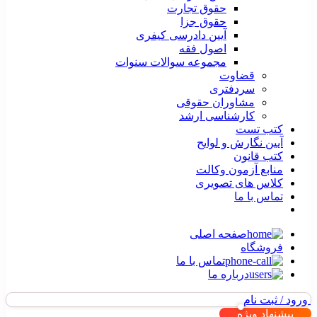
حقوق تجارت
حقوق جزا
آیین دادرسی کیفری
اصول فقه
مجموعه سوالات سنوات
قضاوت
سردفتری
مشاوران حقوقی
کارشناسی ارشد
کتب تست
آیین نگارش و لوایح
کتب قانون
منابع آزمون وکالت
کلاس های تصویری
تماس با ما
صفحه اصلی
فروشگاه
تماس با ما
درباره ما
ورود / ثبت نام
پیشنهاد ویژه