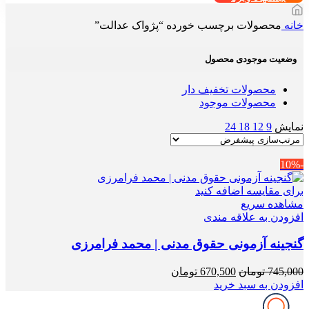
خانه
محصولات برچسب خورده “پژواک عدالت”
وضعیت موجودی محصول
محصولات تخفیف دار
محصولات موجود
نمایش
9
12
18
24
-10%
برای مقایسه اضافه کنید
مشاهده سریع
افزودن به علاقه مندی
گنجینه آزمونی حقوق مدنی | محمد فرامرزی
قیمت
قیمت
745,000
تومان
670,500
تومان
اصلی
فعلی
افزودن به سبد خرید
745,000 تومان
670,500 تومان