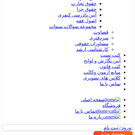
حقوق تجارت
حقوق جزا
آیین دادرسی کیفری
اصول فقه
مجموعه سوالات سنوات
قضاوت
سردفتری
مشاوران حقوقی
کارشناسی ارشد
کتب تست
آیین نگارش و لوایح
کتب قانون
منابع آزمون وکالت
کلاس های تصویری
تماس با ما
صفحه اصلی
فروشگاه
تماس با ما
درباره ما
ورود / ثبت نام
پیشنهاد ویژه