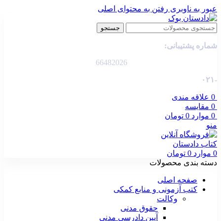
عبور به ناوبری
رفتن به محتوای اصلی
جستجو
شماره پشتیبانی:
66482026
-۰۲۱
0
علاقه مندی
0
مقایسه
0
موارد
0
تومان
منو
0
موارد
0
تومان
دسته بندی محصولات
صفحه اصلی
کتب آزمونی و منابع کمکی
وکالت
حقوق مدنی
آیین دادرسی مدنی