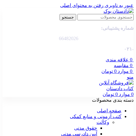
عبور به ناوبری
رفتن به محتوای اصلی
جستجو
شماره پشتیبانی:
66482026
-۰۲۱
0
علاقه مندی
0
مقایسه
0
موارد
0
تومان
منو
0
موارد
0
تومان
دسته بندی محصولات
صفحه اصلی
کتب آزمونی و منابع کمکی
وکالت
حقوق مدنی
آیین دادرسی مدنی