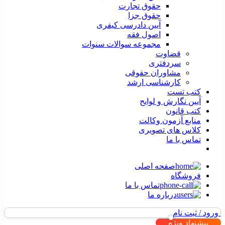
حقوق تجارت
حقوق جزا
آیین دادرسی کیفری
اصول فقه
مجموعه سوالات سنوات
قضاوت
سردفتری
مشاوران حقوقی
کارشناسی ارشد
کتب تست
آیین نگارش و لوایح
کتب قانون
منابع آزمون وکالت
کلاس های تصویری
تماس با ما
صفحه اصلی
فروشگاه
تماس با ما
درباره ما
ورود / ثبت نام
پیشنهاد ویژه