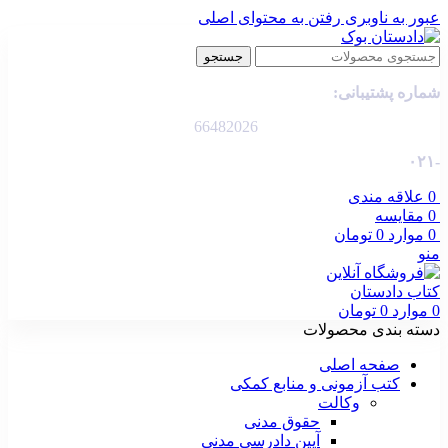
عبور به ناوبری
رفتن به محتوای اصلی
جستجو
شماره پشتیبانی:
66482026
-۰۲۱
0
علاقه مندی
0
مقایسه
0
موارد
0
تومان
منو
0
موارد
0
تومان
دسته بندی محصولات
صفحه اصلی
کتب آزمونی و منابع کمکی
وکالت
حقوق مدنی
آیین دادرسی مدنی