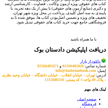
کتاب های حقوقی ویژه آزمون وکالت ، قضاوت ، کارشناسی ارشد
و دکتری (منابع آزمون های حقوقی) با بیش از یک دهه تجربه، با
پایبندی به سه اصل کلیدی، پرداخت در محل ویژه شهر تهران،
تخفیف های ویژه و تضمین اصل‌بودن کتاب ها، موفق شده تا به
فروشگاهی جامع جهت خرید کتاب های حقوقی تبدیل شود.
با ما همراه باشید
دریافت اپلیکیشن دادستان بوک
دانلود از بازار
شماره تماس:
02166482026
و
02166481671
ایمیل:
info@dadsetanbook.com
آدرس:
تهران – خیابان انقلاب – خیابان دانشگاه – خیابان وحید نظری
– پلاک 49 واحد 3 کد پستی: 1315686310
لینک های مهم
صفحه اصلی
فروشگاه