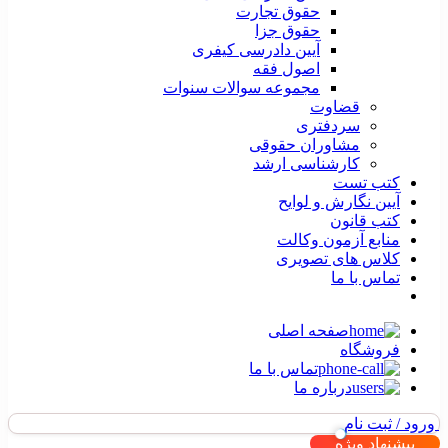
حقوق تجارت
حقوق جزا
آیین دادرسی کیفری
اصول فقه
مجموعه سوالات سنوات
قضاوت
سردفتری
مشاوران حقوقی
کارشناسی ارشد
کتب تست
آیین نگارش و لوایح
کتب قانون
منابع آزمون وکالت
کلاس های تصویری
تماس با ما
صفحه اصلی
فروشگاه
تماس با ما
درباره ما
ورود / ثبت نام
پیشنهاد ویژه