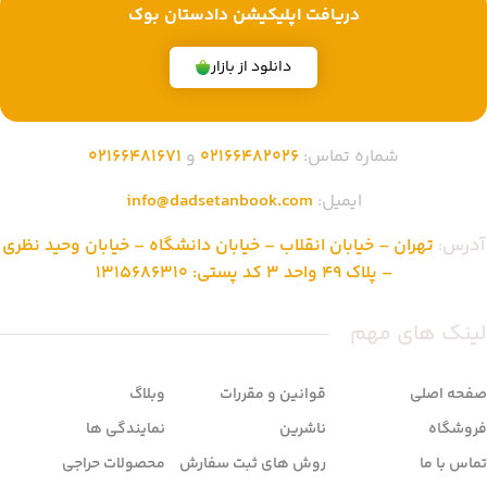
دریافت اپلیکیشن دادستان بوک
دانلود از بازار
شماره تماس:
02166482026
و
02166481671
ایمیل:
info@dadsetanbook.com
آدرس:
تهران – خیابان انقلاب – خیابان دانشگاه – خیابان وحید نظری
– پلاک 49 واحد 3 کد پستی: 1315686310
لینک های مهم
صفحه اصلی
قوانین و مقررات
وبلاگ
فروشگاه
ناشرین
نمایندگی ها
تماس با ما
روش های ثبت سفارش
محصولات حراجی