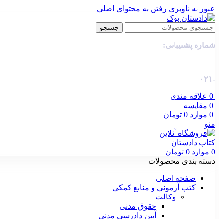
عبور به ناوبری
رفتن به محتوای اصلی
جستجو
شماره پشتیبانی:
-۰۲۱
0
علاقه مندی
0
مقایسه
0
موارد
0
تومان
منو
0
موارد
0
تومان
دسته بندی محصولات
صفحه اصلی
کتب آزمونی و منابع کمکی
وکالت
حقوق مدنی
آیین دادرسی مدنی