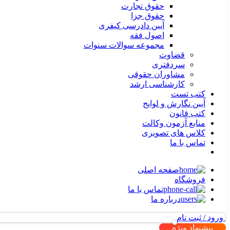
حقوق تجارت
حقوق جزا
آیین دادرسی کیفری
اصول فقه
مجموعه سوالات سنوات
قضاوت
سردفتری
مشاوران حقوقی
کارشناسی ارشد
کتب تست
آیین نگارش و لوایح
کتب قانون
منابع آزمون وکالت
کلاس های تصویری
تماس با ما
صفحه اصلی
فروشگاه
تماس با ما
درباره ما
ورود / ثبت نام
پیشنهاد ویژه