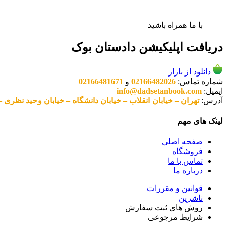
با ما همراه باشید
دریافت اپلیکیشن دادستان بوک
دانلود از بازار
شماره تماس:
02166482026
و
02166481671
ایمیل:
info@dadsetanbook.com
آدرس:
تهران – خیابان انقلاب – خیابان دانشگاه – خیابان وحید نظری – پلاک 49 واحد 3 کد پستی: 10
لینک های مهم
صفحه اصلی
فروشگاه
تماس با ما
درباره ما
قوانین و مقررات
ناشرین
روش های ثبت سفارش
شرایط مرجوعی