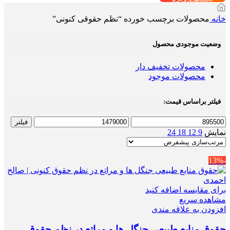
خانه
محصولات برچسب خورده “نظم حقوقی کنونی”
وضعیت موجودی محصول
محصولات تخفیف دار
محصولات موجود
فیلتر براساس قیمت:
حداقل
حداکثر
فیلتر
قیمت
قیمت
نمایش
9
12
18
24
-13%
برای مقایسه اضافه کنید
مشاهده سریع
افزودن به علاقه مندی
حقوق منابع طبیعی جنگل ها و مراتع در نظم حقوق