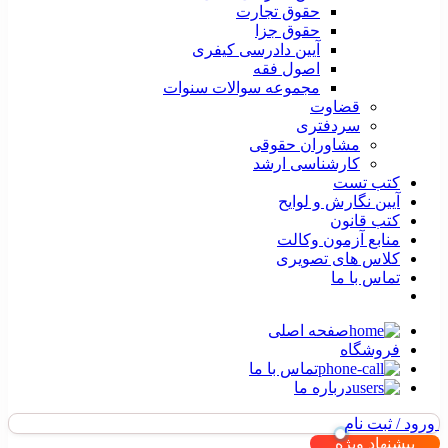
حقوق تجارت
حقوق جزا
آیین دادرسی کیفری
اصول فقه
مجموعه سوالات سنوات
قضاوت
سردفتری
مشاوران حقوقی
کارشناسی ارشد
کتب تست
آیین نگارش و لوایح
کتب قانون
منابع آزمون وکالت
کلاس های تصویری
تماس با ما
صفحه اصلی
فروشگاه
تماس با ما
درباره ما
ورود / ثبت نام
پیشنهاد ویژه