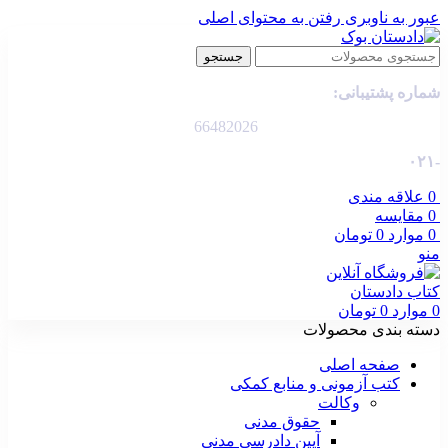
عبور به ناوبری
رفتن به محتوای اصلی
جستجو
شماره پشتیبانی:
66482026
-۰۲۱
0
علاقه مندی
0
مقایسه
0
موارد
0
تومان
منو
0
موارد
0
تومان
دسته بندی محصولات
صفحه اصلی
کتب آزمونی و منابع کمکی
وکالت
حقوق مدنی
آیین دادرسی مدنی