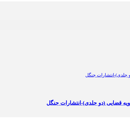
ویه قضایی (دو جلدی)-انتشارات جنگل