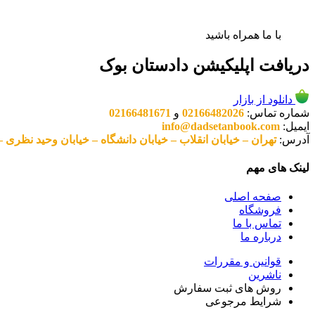
با ما همراه باشید
دریافت اپلیکیشن دادستان بوک
دانلود از بازار
شماره تماس:
02166482026
و
02166481671
ایمیل:
info@dadsetanbook.com
آدرس:
تهران – خیابان انقلاب – خیابان دانشگاه – خیابان وحید نظری – پلاک 49 واحد 3 کد پستی: 10
لینک های مهم
صفحه اصلی
فروشگاه
تماس با ما
درباره ما
قوانین و مقررات
ناشرین
روش های ثبت سفارش
شرایط مرجوعی