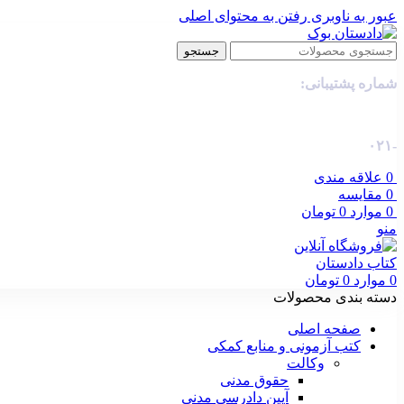
عبور به ناوبری
رفتن به محتوای اصلی
جستجو
شماره پشتیبانی:
-۰۲۱
0
علاقه مندی
0
مقایسه
0
موارد
0
تومان
منو
0
موارد
0
تومان
دسته بندی محصولات
صفحه اصلی
کتب آزمونی و منابع کمکی
وکالت
حقوق مدنی
آیین دادرسی مدنی