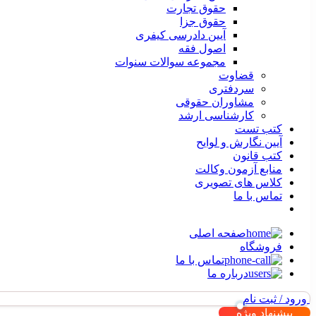
حقوق تجارت
حقوق جزا
آیین دادرسی کیفری
اصول فقه
مجموعه سوالات سنوات
قضاوت
سردفتری
مشاوران حقوقی
کارشناسی ارشد
کتب تست
آیین نگارش و لوایح
کتب قانون
منابع آزمون وکالت
کلاس های تصویری
تماس با ما
صفحه اصلی
فروشگاه
تماس با ما
درباره ما
ورود / ثبت نام
پیشنهاد ویژه