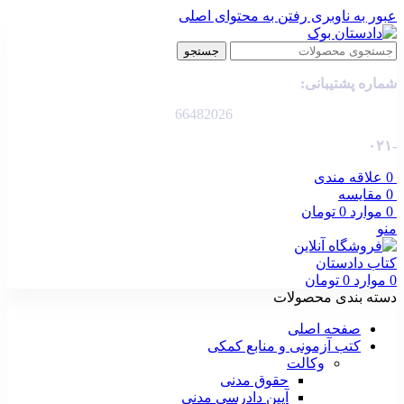
عبور به ناوبری
رفتن به محتوای اصلی
جستجو
شماره پشتیبانی:
66482026
-۰۲۱
0
علاقه مندی
0
مقایسه
0
موارد
0
تومان
منو
0
موارد
0
تومان
دسته بندی محصولات
صفحه اصلی
کتب آزمونی و منابع کمکی
وکالت
حقوق مدنی
آیین دادرسی مدنی