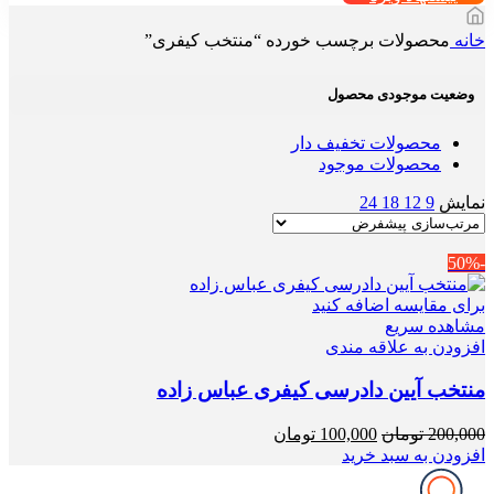
خانه
محصولات برچسب خورده “منتخب کیفری”
وضعیت موجودی محصول
محصولات تخفیف دار
محصولات موجود
نمایش
9
12
18
24
-50%
برای مقایسه اضافه کنید
مشاهده سریع
افزودن به علاقه مندی
منتخب آیین دادرسی کیفری عباس زاده
قیمت
قیمت
200,000
تومان
100,000
تومان
اصلی
فعلی
افزودن به سبد خرید
200,000 تومان
100,000 تومان