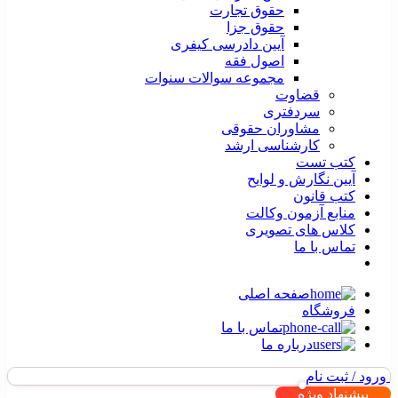
حقوق تجارت
حقوق جزا
آیین دادرسی کیفری
اصول فقه
مجموعه سوالات سنوات
قضاوت
سردفتری
مشاوران حقوقی
کارشناسی ارشد
کتب تست
آیین نگارش و لوایح
کتب قانون
منابع آزمون وکالت
کلاس های تصویری
تماس با ما
صفحه اصلی
فروشگاه
تماس با ما
درباره ما
ورود / ثبت نام
پیشنهاد ویژه