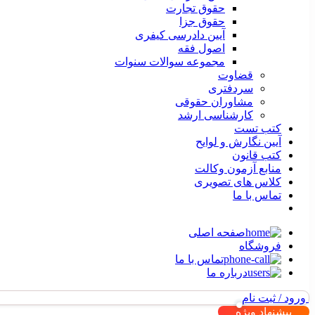
حقوق تجارت
حقوق جزا
آیین دادرسی کیفری
اصول فقه
مجموعه سوالات سنوات
قضاوت
سردفتری
مشاوران حقوقی
کارشناسی ارشد
کتب تست
آیین نگارش و لوایح
کتب قانون
منابع آزمون وکالت
کلاس های تصویری
تماس با ما
صفحه اصلی
فروشگاه
تماس با ما
درباره ما
ورود / ثبت نام
پیشنهاد ویژه