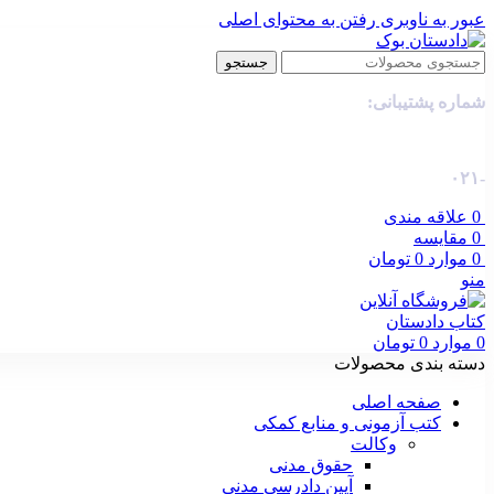
عبور به ناوبری
رفتن به محتوای اصلی
جستجو
شماره پشتیبانی:
-۰۲۱
0
علاقه مندی
0
مقایسه
0
موارد
0
تومان
منو
0
موارد
0
تومان
دسته بندی محصولات
صفحه اصلی
کتب آزمونی و منابع کمکی
وکالت
حقوق مدنی
آیین دادرسی مدنی