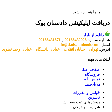
با ما همراه باشید
دریافت اپلیکیشن دادستان بوک
دانلود از بازار
شماره تماس:
02166482026
و
02166481671
ایمیل:
info@dadsetanbook.com
آدرس:
تهران – خیابان انقلاب – خیابان دانشگاه – خیابان وحید نظری – پلاک 49 واحد 3 کد پستی: 10
لینک های مهم
صفحه اصلی
فروشگاه
تماس با ما
درباره ما
قوانین و مقررات
ناشرین
روش های ثبت سفارش
شرایط مرجوعی