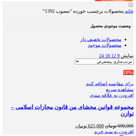
خانه
محصولات برچسب خورده “مصوب 1392”
وضعیت موجودی محصول
محصولات تخفیف دار
محصولات موجود
نمایش
9
12
18
24
-10%
برای مقایسه اضافه کنید
مشاهده سریع
افزودن به علاقه مندی
مجموعه قوانین محشای من قانون مجازات اسلامی –
توازن
قیمت
قیمت
690,000
تومان
621,000
تومان
اصلی
فعلی
افزودن به سبد خرید