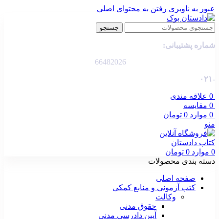
عبور به ناوبری
رفتن به محتوای اصلی
جستجو
شماره پشتیبانی:
66482026
-۰۲۱
0
علاقه مندی
0
مقایسه
0
موارد
0
تومان
منو
0
موارد
0
تومان
دسته بندی محصولات
صفحه اصلی
کتب آزمونی و منابع کمکی
وکالت
حقوق مدنی
آیین دادرسی مدنی