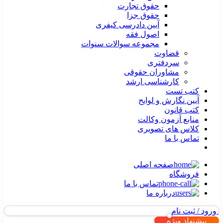
حقوق تجارت
حقوق جزا
آیین دادرسی کیفری
اصول فقه
مجموعه سوالات سنوات
قضاوت
سردفتری
مشاوران حقوقی
کارشناسی ارشد
کتب تست
آیین نگارش و لوایح
کتب قانون
منابع آزمون وکالت
کلاس های تصویری
تماس با ما
صفحه اصلی
فروشگاه
تماس با ما
درباره ما
ورود / ثبت نام
پیشنهاد ویژه