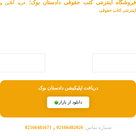
فروشگاه اینترنتی کتب حقوقی دادستان بوک؛
خرید آنلاین و
اینترنتی کتاب حقوقی
دادستان بوک به عنوان یکی از بزرگ ترین فروشگاه های اینترنتی کتاب های
حقوقی ویژه آزمون وکالت ، قضاوت ، کارشناسی ارشد و دکتری (منابع آزمون
های حقوقی) با بیش از یک دهه تجربه، با پایبندی به سه اصل کلیدی، پرداخت
در محل ویژه شهر تهران، تخفیف های ویژه و تضمین اصل‌بودن کتاب ها، موفق
شده تا به فروشگاهی جامع جهت خرید کتاب های حقوقی تبدیل شود.
با ما همراه باشید
دریافت اپلیکیشن دادستان بوک
دانلود از بازار
شماره تماس:
02166482026
و
02166481671