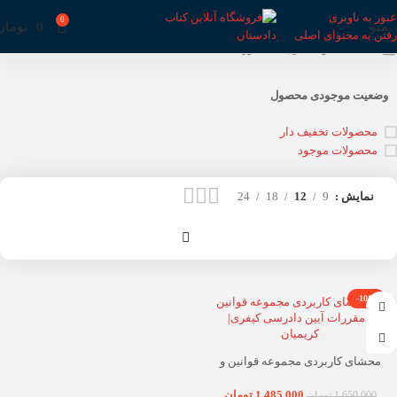
عبور به ناوبری
0
منو
0
تومان
رفتن به محتوای اصلی
خانه
محصولات برچسب خورده “محشا”
وضعیت موجودی محصول
محصولات تخفیف دار
محصولات موجود
نمایش
9
12
18
24
-10%
محشای کاربردی مجموعه قوانین و
مقررات آیین دادرسی کیفری| کریمیان
1,485,000
تومان
1,650,000
تومان