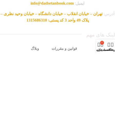
ایمیل:
info@dadsetanbook.com
آدرس:
تهران – خیابان انقلاب – خیابان دانشگاه – خیابان وحید نظری –
پلاک 49 واحد 3 کد پستی: 1315686310
لینک های مهم
0
صفحه اصلی
قوانین و مقررات
وبلاگ
وشگاه
علاقه مندی
سبد خرید
حساب کاربری من
فروشگاه
ناشرین
نمایندگی ها
تماس با ما
روش های ثبت سفارش
محصولات حراجی
درباره ما
شرایط مرجوعی
سوالات متداول
زمان بندی فروشگاه
شنبه تا چهار شنبه:
ساعت 9 الی 17