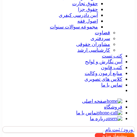
حقوق تجارت
حقوق جزا
آیین دادرسی کیفری
اصول فقه
مجموعه سوالات سنوات
قضاوت
سردفتری
مشاوران حقوقی
کارشناسی ارشد
کتب تست
آیین نگارش و لوایح
کتب قانون
منابع آزمون وکالت
کلاس های تصویری
تماس با ما
صفحه اصلی
فروشگاه
تماس با ما
درباره ما
ورود / ثبت نام
پیشنهاد ویژه