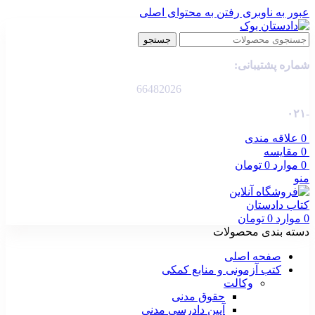
عبور به ناوبری
رفتن به محتوای اصلی
جستجو
شماره پشتیبانی:
66482026
-۰۲۱
0
علاقه مندی
0
مقایسه
0
موارد
0
تومان
منو
0
موارد
0
تومان
دسته بندی محصولات
صفحه اصلی
کتب آزمونی و منابع کمکی
وکالت
حقوق مدنی
آیین دادرسی مدنی