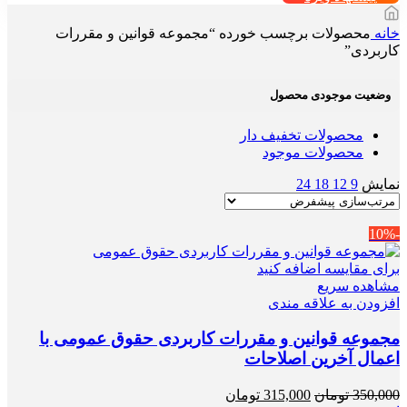
خانه
محصولات برچسب خورده “مجموعه قوانین و مقررات
کاربردی”
وضعیت موجودی محصول
محصولات تخفیف دار
محصولات موجود
نمایش
9
12
18
24
-10%
برای مقایسه اضافه کنید
مشاهده سریع
افزودن به علاقه مندی
مجموعه قوانین و مقررات کاربردی حقوق عمومی با
اعمال آخرین اصلاحات
قیمت
قیمت
350,000
تومان
315,000
تومان