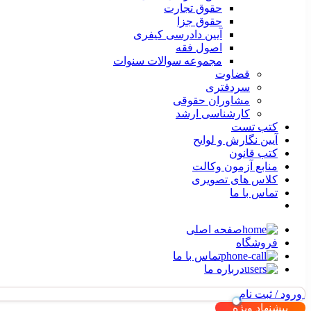
حقوق تجارت
حقوق جزا
آیین دادرسی کیفری
اصول فقه
مجموعه سوالات سنوات
قضاوت
سردفتری
مشاوران حقوقی
کارشناسی ارشد
کتب تست
آیین نگارش و لوایح
کتب قانون
منابع آزمون وکالت
کلاس های تصویری
تماس با ما
صفحه اصلی
فروشگاه
تماس با ما
درباره ما
ورود / ثبت نام
پیشنهاد ویژه