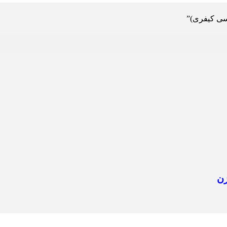
سی کیفری)”
زن