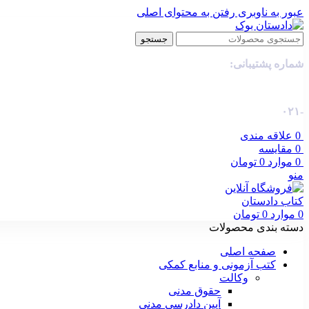
عبور به ناوبری
رفتن به محتوای اصلی
جستجو
شماره پشتیبانی:
-۰۲۱
0
علاقه مندی
0
مقایسه
0
موارد
0
تومان
منو
0
موارد
0
تومان
دسته بندی محصولات
صفحه اصلی
کتب آزمونی و منابع کمکی
وکالت
حقوق مدنی
آیین دادرسی مدنی