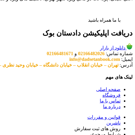
با ما همراه باشید
دریافت اپلیکیشن دادستان بوک
دانلود از بازار
شماره تماس:
02166482026
و
02166481671
ایمیل:
info@dadsetanbook.com
آدرس:
تهران – خیابان انقلاب – خیابان دانشگاه – خیابان وحید نظری – پلاک 49 واحد 3 کد پستی: 10
لینک های مهم
صفحه اصلی
فروشگاه
تماس با ما
درباره ما
قوانین و مقررات
ناشرین
روش های ثبت سفارش
شرایط مرجوعی