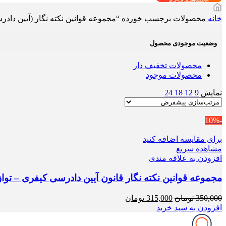
خانه
محصولات برچسب خورده “مجموعه قوانین نکته نگار (آیین دادر
وضعیت موجودی محصول
محصولات تخفیف دار
محصولات موجود
نمایش
9
12
18
24
-10%
برای مقایسه اضافه کنید
مشاهده سریع
افزودن به علاقه مندی
مجموعه قوانین نکته نگار قانون آیین دادرسی کیفری – توا
قیمت
قیمت
350,000
تومان
315,000
تومان
اصلی
فعلی
افزودن به سبد خرید
350,000 تومان
315,000 تومان