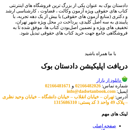
دادستان بوک به عنوان یکی از بزرگ ترین فروشگاه های اینترنتی
کتاب های حقوقی ویژه آزمون وکالت ، قضاوت ، کارشناسی ارشد
و دکتری (منابع آزمون های حقوقی) با بیش از یک دهه تجربه، با
پایبندی به سه اصل کلیدی، پرداخت در محل ویژه شهر تهران،
تخفیف های ویژه و تضمین اصل‌بودن کتاب ها، موفق شده تا به
فروشگاهی جامع جهت خرید کتاب های حقوقی تبدیل شود.
با ما همراه باشید
دریافت اپلیکیشن دادستان بوک
دانلود از بازار
شماره تماس:
02166482026
و
02166481671
ایمیل:
info@dadsetanbook.com
آدرس:
تهران – خیابان انقلاب – خیابان دانشگاه – خیابان وحید نظری
– پلاک 49 واحد 3 کد پستی: 1315686310
لینک های مهم
صفحه اصلی