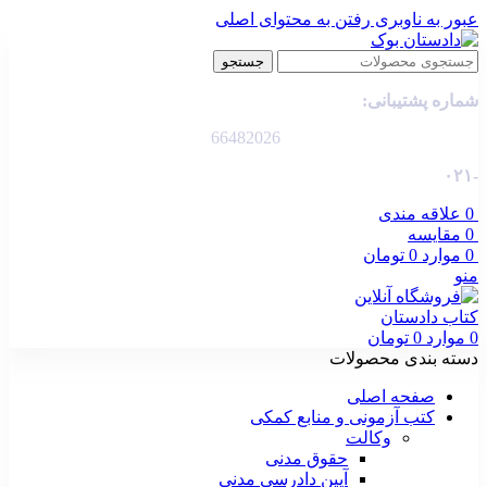
عبور به ناوبری
رفتن به محتوای اصلی
جستجو
شماره پشتیبانی:
66482026
-۰۲۱
0
علاقه مندی
0
مقایسه
0
موارد
0
تومان
منو
0
موارد
0
تومان
دسته بندی محصولات
صفحه اصلی
کتب آزمونی و منابع کمکی
وکالت
حقوق مدنی
آیین دادرسی مدنی