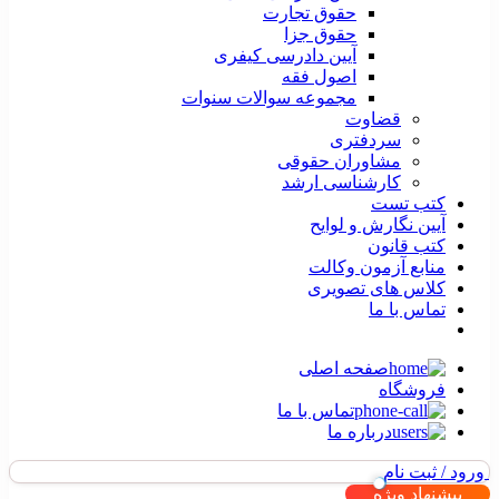
حقوق تجارت
حقوق جزا
آیین دادرسی کیفری
اصول فقه
مجموعه سوالات سنوات
قضاوت
سردفتری
مشاوران حقوقی
کارشناسی ارشد
کتب تست
آیین نگارش و لوایح
کتب قانون
منابع آزمون وکالت
کلاس های تصویری
تماس با ما
صفحه اصلی
فروشگاه
تماس با ما
درباره ما
ورود / ثبت نام
پیشنهاد ویژه