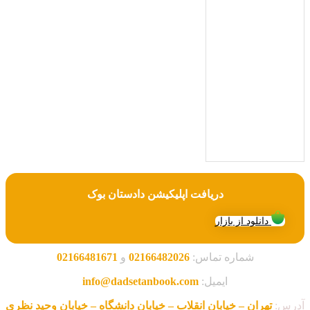
با ما
همراه
باشید
دریافت اپلیکیشن دادستان بوک
دانلود از بازار
شماره تماس:
02166482026
و
02166481671
ایمیل:
info@dadsetanbook.com
آدرس:
تهران – خیابان انقلاب – خیابان دانشگاه – خیابان وحید نظری