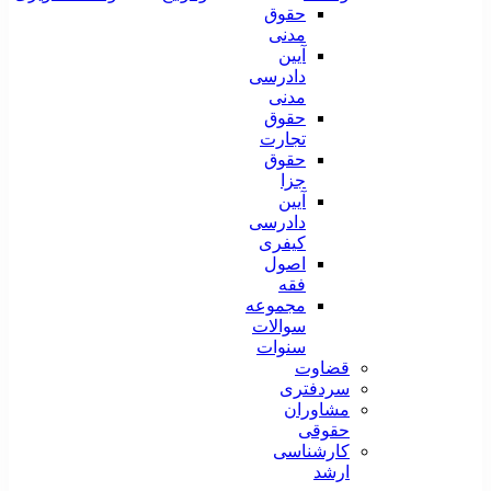
حقوق
مدنی
آیین
دادرسی
مدنی
حقوق
تجارت
حقوق
جزا
آیین
دادرسی
کیفری
اصول
فقه
مجموعه
سوالات
سنوات
قضاوت
سردفتری
مشاوران
حقوقی
کارشناسی
ارشد