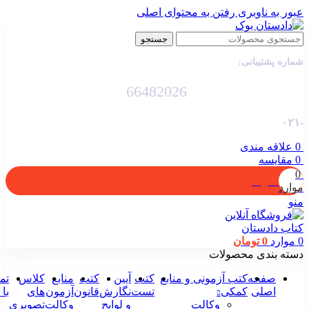
عبور به ناوبری
رفتن به محتوای اصلی
جستجو
شماره پشتیبانی:
66482026
-۰۲۱
0
علاقه مندی
0
مقایسه
0
0
تومان
موارد
منو
0
موارد
0
تومان
دسته بندی محصولات
صفحه
کتب آزمونی و منابع
کتب
آیین
کتب
منابع
کلاس
تم
اصلی
کمکی
تست
نگارش
قانون
آزمون
های
با 
وکالت
و لوایح
وکالت
تصویری