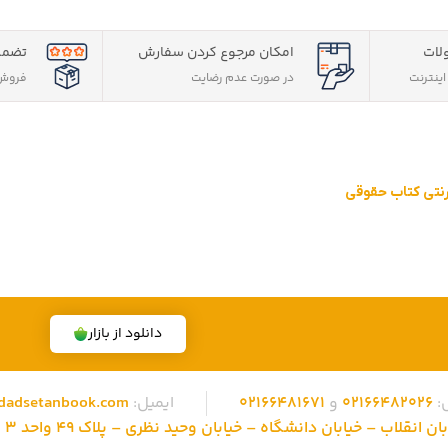
لات
امکان مرجوع کردن سفارش
تضمی
ینترنت
در صورت عدم رضایت
فروش 
ترنتی کتاب حقوقی
قوقی ویژه آزمون وکالت ، قضاوت ، کارشناسی ارشد و دکتری (منابع آزمون ها
 تهران، تخفیف های ویژه و تضمین اصل‌بودن کتاب ها، موفق شده تا به فر
دانلود از بازار
:
02166482026
و
02166481671
ایمیل:
dadsetanbook.com
نقلاب – خیابان دانشگاه – خیابان وحید نظری – پلاک 49 واحد 3 کد پستی: 1315686310