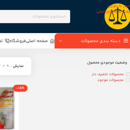
عبور به ناوبری
رفتن به محتوای اصلی
دسته بندی محصولات
صفحه اصلی
فروشگاه
تم
خانه
محصولات برچسب خورده “مجموعه آزمون های استخدامی”
وضعیت موجودی محصول
نمایش
9
2
محصولات تخفیف دار
محصولات موجود
-15%