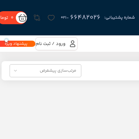
66482026
0
توما
شماره پشتیبانی:
-۰۲۱
ورود / ثبت نام
پیشنهاد ویژه