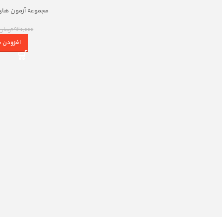
مجموعه آزمون های
عم
920,000
تومان
افزودن ب