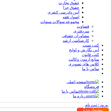
حقوق تجارت
حقوق جزا
آیین دادرسی کیفری
اصول فقه
مجموعه سوالات سنوات
قضاوت
سردفتری
مشاوران حقوقی
کارشناسی ارشد
کتب تست
آیین نگارش و لوایح
کتب قانون
منابع آزمون وکالت
کلاس های تصویری
تماس با ما
صفحه اصلی
فروشگاه
تماس با ما
درباره ما
ورود / ثبت نام
پیشنهاد ویژه