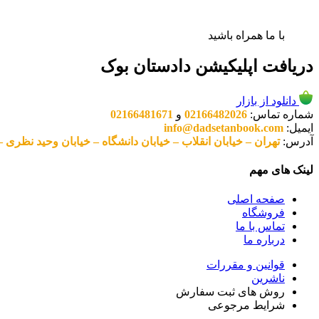
با ما همراه باشید
دریافت اپلیکیشن دادستان بوک
دانلود از بازار
شماره تماس:
02166482026
و
02166481671
ایمیل:
info@dadsetanbook.com
آدرس:
تهران – خیابان انقلاب – خیابان دانشگاه – خیابان وحید نظری – پلاک 49 واحد 3 کد پستی: 10
لینک های مهم
صفحه اصلی
فروشگاه
تماس با ما
درباره ما
قوانین و مقررات
ناشرین
روش های ثبت سفارش
شرایط مرجوعی