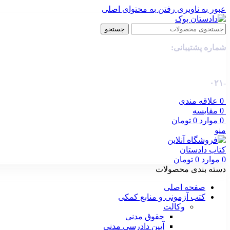
عبور به ناوبری
رفتن به محتوای اصلی
جستجو
شماره پشتیبانی:
-۰۲۱
0
علاقه مندی
0
مقایسه
0
موارد
0
تومان
منو
0
موارد
0
تومان
دسته بندی محصولات
صفحه اصلی
کتب آزمونی و منابع کمکی
وکالت
حقوق مدنی
آیین دادرسی مدنی