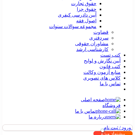
حقوق تجارت
حقوق جزا
آیین دادرسی کیفری
اصول فقه
مجموعه سوالات سنوات
قضاوت
سردفتری
مشاوران حقوقی
کارشناسی ارشد
کتب تست
آیین نگارش و لوایح
کتب قانون
منابع آزمون وکالت
کلاس های تصویری
تماس با ما
صفحه اصلی
فروشگاه
تماس با ما
درباره ما
ورود / ثبت نام
پیشنهاد ویژه