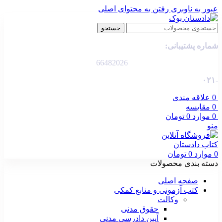
عبور به ناوبری
رفتن به محتوای اصلی
جستجو
شماره پشتیبانی:
66482026
-۰۲۱
0
علاقه مندی
0
مقایسه
0
موارد
0
تومان
منو
0
موارد
0
تومان
دسته بندی محصولات
صفحه اصلی
کتب آزمونی و منابع کمکی
وکالت
حقوق مدنی
آیین دادرسی مدنی