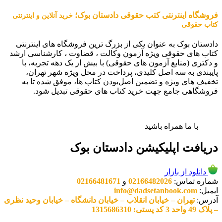
فروشگاه اینترنتی کتب حقوقی دادستان بوک؛
خرید آنلاین و اینترنتی
کتاب حقوقی
دادستان بوک به عنوان یکی از بزرگ ترین فروشگاه های اینترنتی
کتاب های حقوقی ویژه آزمون وکالت ، قضاوت ، کارشناسی ارشد
و دکتری (منابع آزمون های حقوقی) با بیش از یک دهه تجربه، با
پایبندی به سه اصل کلیدی، پرداخت در محل ویژه شهر تهران،
تخفیف های ویژه و تضمین اصل‌بودن کتاب ها، موفق شده تا به
فروشگاهی جامع جهت خرید کتاب های حقوقی تبدیل شود.
با ما همراه باشید
دریافت اپلیکیشن دادستان بوک
دانلود از بازار
شماره تماس:
02166482026
و
02166481671
ایمیل:
info@dadsetanbook.com
آدرس:
تهران – خیابان انقلاب – خیابان دانشگاه – خیابان وحید نظری
– پلاک 49 واحد 3 کد پستی: 1315686310