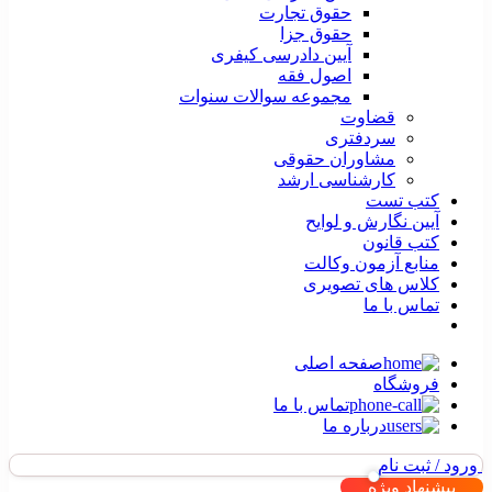
حقوق تجارت
حقوق جزا
آیین دادرسی کیفری
اصول فقه
مجموعه سوالات سنوات
قضاوت
سردفتری
مشاوران حقوقی
کارشناسی ارشد
کتب تست
آیین نگارش و لوایح
کتب قانون
منابع آزمون وکالت
کلاس های تصویری
تماس با ما
صفحه اصلی
فروشگاه
تماس با ما
درباره ما
ورود / ثبت نام
پیشنهاد ویژه