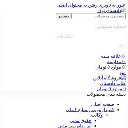
عبور به ناوبری
رفتن به محتوای اصلی
جستجو
شماره پشتیبانی:
66482026
-۰۲۱
0
علاقه مندی
0
مقایسه
0
موارد
0
تومان
منو
0
موارد
0
تومان
دسته بندی محصولات
صفحه اصلی
کتب آزمونی و منابع کمکی
وکالت
حقوق مدنی
آیین دادرسی مدنی