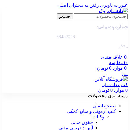
عبور به ناوبری
رفتن به محتوای اصلی
جستجو
شماره پشتیبانی:
66482026
-۰۲۱
0
علاقه مندی
0
مقایسه
0
موارد
0
تومان
منو
0
موارد
0
تومان
دسته بندی محصولات
صفحه اصلی
کتب آزمونی و منابع کمکی
وکالت
حقوق مدنی
آیین دادرسی مدنی