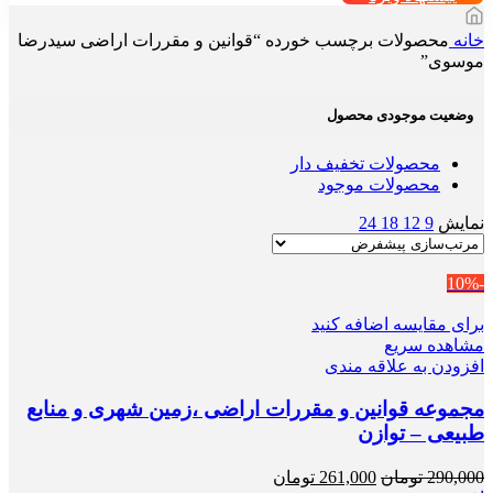
خانه
محصولات برچسب خورده “قوانین و مقررات اراضی سیدرضا
موسوی”
وضعیت موجودی محصول
محصولات تخفیف دار
محصولات موجود
نمایش
9
12
18
24
-10%
برای مقایسه اضافه کنید
مشاهده سریع
افزودن به علاقه مندی
مجموعه قوانین و مقررات اراضی ،زمین شهری و منابع
طبیعی – توازن
قیمت
قیمت
290,000
تومان
261,000
تومان