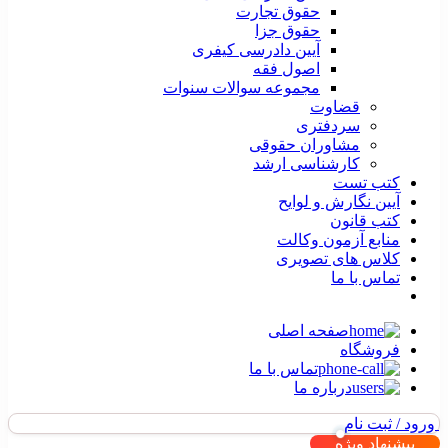
حقوق تجارت
حقوق جزا
آیین دادرسی کیفری
اصول فقه
مجموعه سوالات سنوات
قضاوت
سردفتری
مشاوران حقوقی
کارشناسی ارشد
کتب تست
آیین نگارش و لوایح
کتب قانون
منابع آزمون وکالت
کلاس های تصویری
تماس با ما
صفحه اصلی
فروشگاه
تماس با ما
درباره ما
ورود / ثبت نام
پیشنهاد ویژه