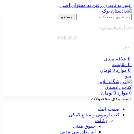
عبور به ناوبری
رفتن به محتوای اصلی
جستجو
شماره پشتیبانی:
66482026
-۰۲۱
0
علاقه مندی
0
مقایسه
0
موارد
0
تومان
منو
0
موارد
0
تومان
دسته بندی محصولات
صفحه اصلی
کتب آزمونی و منابع کمکی
وکالت
حقوق مدنی
آیین دادرسی مدنی