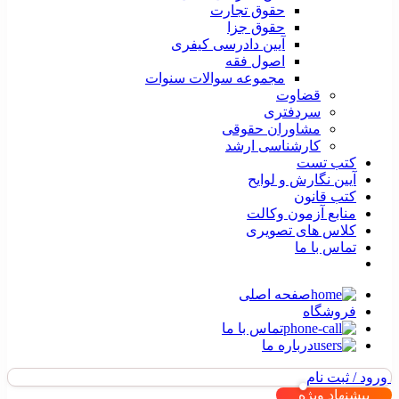
حقوق تجارت
حقوق جزا
آیین دادرسی کیفری
اصول فقه
مجموعه سوالات سنوات
قضاوت
سردفتری
مشاوران حقوقی
کارشناسی ارشد
کتب تست
آیین نگارش و لوایح
کتب قانون
منابع آزمون وکالت
کلاس های تصویری
تماس با ما
صفحه اصلی
فروشگاه
تماس با ما
درباره ما
ورود / ثبت نام
پیشنهاد ویژه