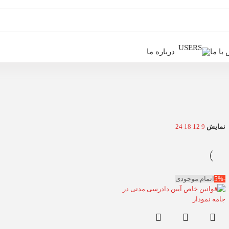
با ما
درباره ما
نمایش
9
12
18
24
-5%
اتمام موجودی