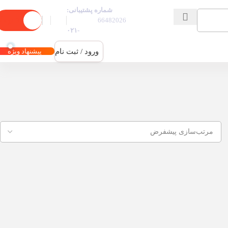
شماره پشتیبانی:
0
توما
66482026
-۰۲۱
ورود / ثبت نام
پیشنهاد ویژه